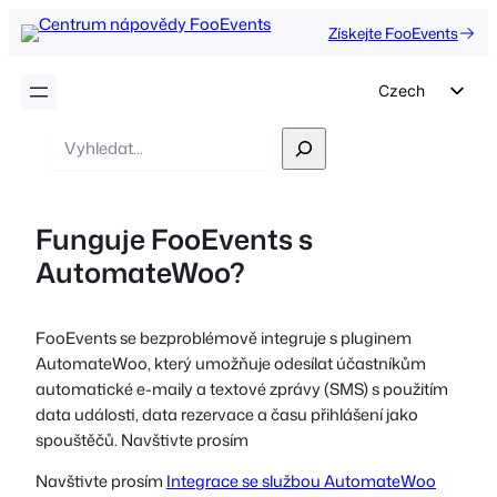
Získejte FooEvents
Czech
English
Vyhledávání
German
Dutch
Funguje FooEvents s
Spanish
AutomateWoo?
Italian
Portuguese
FooEvents se bezproblémově integruje s pluginem
French
AutomateWoo, který umožňuje odesílat účastníkům
Polish
automatické e-maily a textové zprávy (SMS) s použitím
data události, data rezervace a času přihlášení jako
Greek
spouštěčů. Navštivte prosím
Navštivte prosím
Integrace se službou AutomateWoo