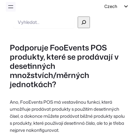
Czech
English
Vyhledávání
German
Dutch
Podporuje FooEvents POS
Spanish
produkty, které se prodávají v
Italian
desetinných
Portuguese
množstvích/měrných
French
jednotkách?
Polish
Greek
Ano, FooEvents POS má vestavěnou funkci, která
umožňuje prodávat produkty s použitím desetinných
čísel, a dokonce můžete prodávat běžné produkty spolu
s produkty, které používají desetinná čísla, ale to je třeba
nejprve nakonfigurovat.