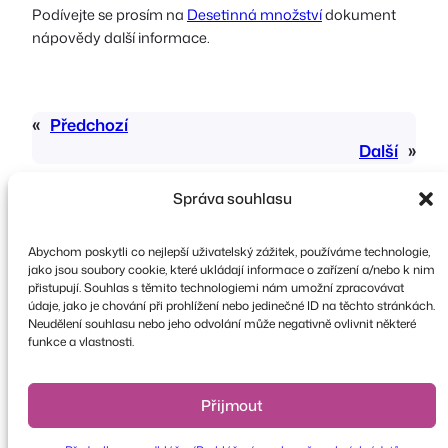
Podívejte se prosím na
Desetinná množství
dokument
nápovědy
další informace.
«
Předchozí
Další
»
Správa souhlasu
Abychom poskytli co nejlepší uživatelský zážitek, používáme technologie,
jako jsou soubory cookie, které ukládají informace o zařízení a/nebo k nim
přistupují. Souhlas s těmito technologiemi nám umožní zpracovávat
údaje, jako je chování při prohlížení nebo jedinečné ID na těchto stránkách.
Copyright © 2026 FooEvents. Všechna práva
Neudělení souhlasu nebo jeho odvolání může negativně ovlivnit některé
vyhrazena.
funkce a vlastnosti.
Prohlášení o ochraně osobních údajů
|
Podmínky
a pravidla
|
Odmítnutí odpovědnosti
Přijmout