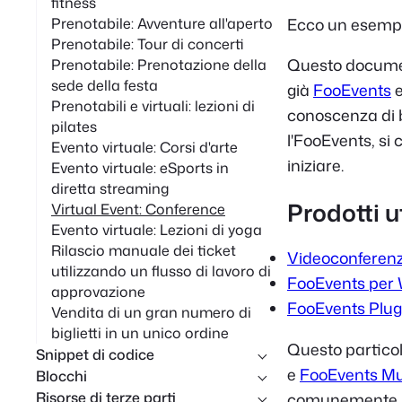
fitness
Ecco un esempio
Prenotabile: Avventure all'aperto
Prenotabile: Tour di concerti
Questo documen
Prenotabile: Prenotazione della
sede della festa
già
FooEvents
Prenotabili e virtuali: lezioni di
conoscenza di 
pilates
l'FooEvents, si 
Evento virtuale: Corsi d'arte
iniziare.
Evento virtuale: eSports in
diretta streaming
Prodotti ut
Virtual Event: Conference
Evento virtuale: Lezioni di yoga
Rilascio manuale dei ticket
Videoconferen
utilizzando un flusso di lavoro di
FooEvents pe
approvazione
FooEvents Plugi
Vendita di un gran numero di
biglietti in un unico ordine
Questo particol
Snippet di codice
e
FooEvents Mul
Blocchi
Risorse di terze parti
comunemente ut