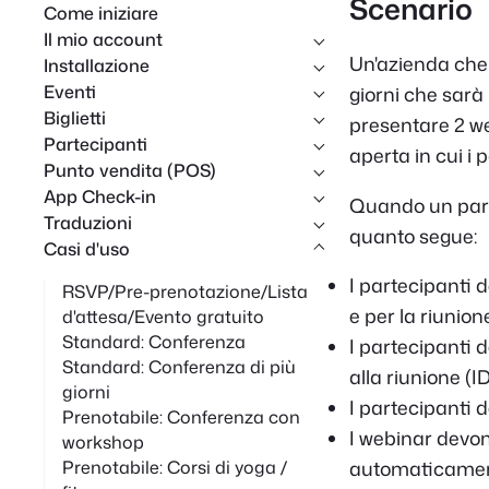
Scenario
Come iniziare
c
Il mio account
a
Un'azienda che 
Installazione
Eventi
giorni che sarà
Biglietti
presentare 2 we
Partecipanti
aperta in cui i
Punto vendita (POS)
App Check-in
Quando un parte
Traduzioni
quanto segue:
Casi d'uso
I partecipanti
RSVP/Pre-prenotazione/Lista
e per la riunio
d'attesa/Evento gratuito
Standard: Conferenza
I partecipanti 
Standard: Conferenza di più
alla riunione (ID
giorni
I partecipanti 
Prenotabile: Conferenza con
I webinar devon
workshop
Prenotabile: Corsi di yoga /
automaticamen