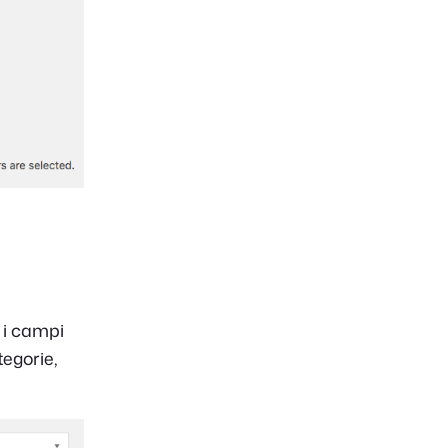
 i campi
tegorie,