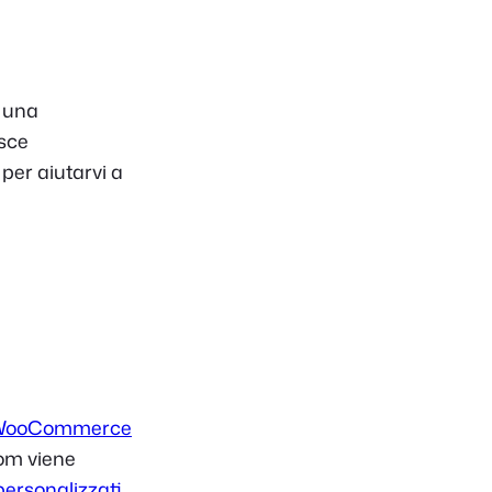
e una
osce
per aiutarvi a
 WooCommerce
oom viene
ersonalizzati