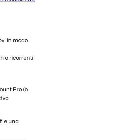
dovi in modo
 o ricorrenti
ount Pro (o
tivo
i e una