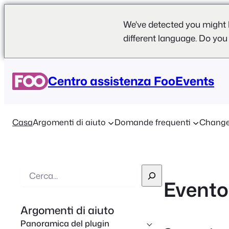
We've detected you might 
different language. Do you
Centro assistenza FooEvents
Casa
Argomenti di aiuto
Domande frequenti
Change
R
Evento
i
c
Argomenti di aiuto
e
Panoramica del plugin
r