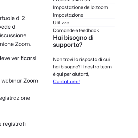
Polish
Impostazione dello zoom
Impostazione
Czech
tuale di 2
Utilizzo
vede di
Greek
Domande e feedback
discussione
Hai bisogno di
iunione Zoom.
supporto?
eve verificarsi
Non trovi la risposta di cui
hai bisogno? Il nostro team
è qui per aiutarti,
ni webinar Zoom
Contattami!
egistrazione
 registrati