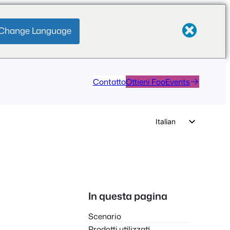
Change Language
Contatto
Ottieni FooEvents
Italian
English
German
Dutch
Spanish
In questa pagina
Portuguese
Scenario
French
Prodotti utilizzati