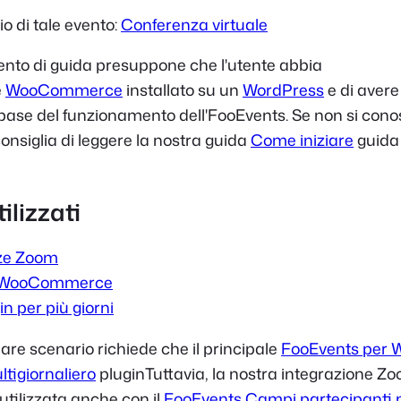
 di tale evento:
Conferenza virtuale
to di guida presuppone che l'utente abbia
e
WooCommerce
installato su un
WordPress
e di aver
base del funzionamento dell'FooEvents. Se non si con
consiglia di leggere la nostra guida
Come iniziare
guida 
ilizzati
ze Zoom
r WooCommerce
n per più giorni
are scenario richiede che il principale
FooEvents per
tigiornaliero
plugin
Tuttavia, la nostra integrazione Z
ilizzata anche con il
FooEvents Campi partecipanti p