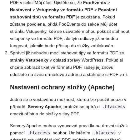
PDF v sekci Můj účet. Ujistěte se, že
FooEvents
>
Nastavení
>
Vstupenky ve formátu PDF
>
Povolení
stahování tipů ve formátu PDF
je zakázána. Pokud
zůstane povolena, přidá FooEvents do sekce Můj účet
stránku Vstupenky, kde se uživatelé mohou pokusit stáhnout
vstupenky ve formátu PDF, ale tyto odkazy již nebudou
fungovat, jakmile bude přístup do složky zablokován.
Správci již nebudou moci stahovat tipy ve formátu PDF ze
stránky
Vstupenky
v oblasti správy WordPress. Pokud si
chcete zobrazit tiket ve formátu PDF, raději jej znovu
odešlete na svou e-mailovou adresu a stáhněte si PDF z ní.
Nastavení ochrany složky (Apache)
Jedná se o vestavěnou možnost, kterou lze použít pouze v
případě.
Servery Apache
, protože se opírá o
.htaccess
omezit přístup do složky s tipy PDF.
Servery Apache mohou vynucovat pravidla na úrovni složek
pomocí
.htaccess
soubor. Umístěním
.htaccess
v
adresáři pro ukládání tipů PDF, můžete zakázat veškerý