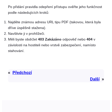
Po přidání pravidla odepření přístupu ověřte jeho funkčnost
podle následujících kroků:
Najděte známou adresu URL tipu PDF (takovou, která byla
dříve úspěšně stažena).
Navštivte ji v prohlížeči.
Měli byste obdržet
403 Zakázáno
odpověď nebo
404
v
závislosti na hostiteli nebo vrstvě zabezpečení, namísto
stahování.
«
Předchozí
Další
»