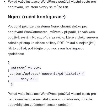
Pokud vaše instalace WordPress používá vlastní cestu pro
nahrávání, umístění složky se může lišit.
Nginx (ruční konfigurace)
Podobně jako lze v systému Nginx chránit složku pro
nahrávání WooCommerce, můžete v případě, že váš web
používá systém Nginx, přidat pravidlo, které v bloku serveru
zakáže přístup ke složce s tikety PDF. Pokud si nejste jisti,
jak to udělat, požádejte o pomoc svou hostingovou
společnost.
?
umístění ^~ /wp-
1
content/uploads/fooevents/pdftickets/ {
2
deny all;
3
}
Pokud vaše instalace WordPress používá vlastní cestu pro
nahrávání nebo je nainstalována v podadresáři, upravte
odpovídajícím způsobem cestu k umístění.