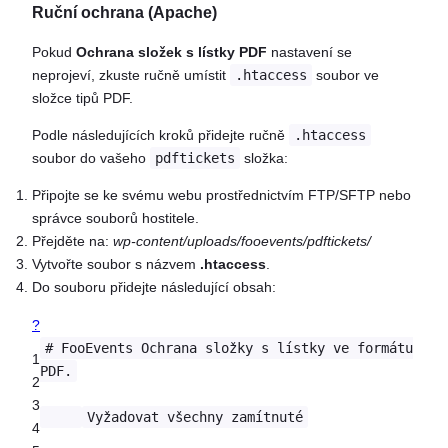
Ruční ochrana (Apache)
Pokud
Ochrana složek s lístky PDF
nastavení se
neprojeví, zkuste ručně umístit
.htaccess
soubor ve
složce tipů PDF.
Podle následujících kroků přidejte ručně
.htaccess
soubor do vašeho
pdftickets
složka:
Připojte se ke svému webu prostřednictvím FTP/SFTP nebo
správce souborů hostitele.
Přejděte na:
wp-content/uploads/fooevents/pdftickets/
Vytvořte soubor s názvem
.htaccess
.
Do souboru přidejte následující obsah:
?
# FooEvents Ochrana složky s lístky ve formátu
1
PDF.
2
3
Vyžadovat všechny zamítnuté
4