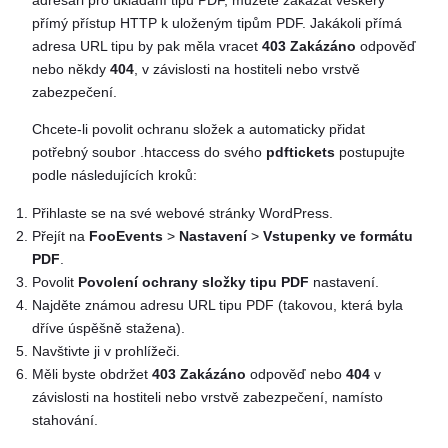
přímý přístup HTTP k uloženým tipům PDF. Jakákoli přímá
adresa URL tipu by pak měla vracet
403 Zakázáno
odpověď
nebo někdy
404
, v závislosti na hostiteli nebo vrstvě
zabezpečení.
Chcete-li povolit ochranu složek a automaticky přidat
potřebný soubor .htaccess do svého
pdftickets
postupujte
podle následujících kroků:
Přihlaste se na své webové stránky WordPress.
Přejít na
FooEvents
>
Nastavení
>
Vstupenky ve formátu
PDF
.
Povolit
Povolení ochrany složky tipu PDF
nastavení.
Najděte známou adresu URL tipu PDF (takovou, která byla
dříve úspěšně stažena).
Navštivte ji v prohlížeči.
Měli byste obdržet
403 Zakázáno
odpověď nebo
404
v
závislosti na hostiteli nebo vrstvě zabezpečení, namísto
stahování.