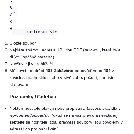
5
6
.
7
8
9
Zamítnout vše
Uložte soubor.
Najděte známou adresu URL tipu PDF (takovou, která byla
dříve úspěšně stažena).
Navštivte ji v prohlížeči.
Měli byste obdržet
403 Zakázáno
odpověď nebo
404
v
závislosti na hostiteli nebo vrstvě zabezpečení, namísto
stahování.
Poznámky / Gotchas
Někteří hostitelé blokují nebo přepisují
.htaccess
pravidla v
wp-content/uploads/
. Pokud se na vás pravidla nevztahují,
zeptejte se hostitele, zda
.htaccess
soubory jsou povoleny v
adresářích pro nahrávání.