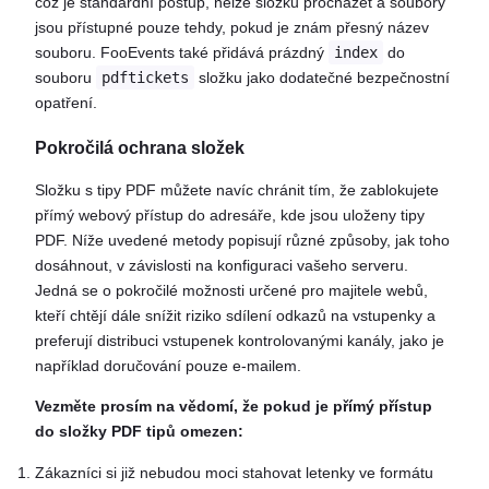
což je standardní postup, nelze složku procházet a soubory
jsou přístupné pouze tehdy, pokud je znám přesný název
souboru. FooEvents také přidává prázdný
index
do
souboru
pdftickets
složku jako dodatečné bezpečnostní
opatření.
Pokročilá ochrana složek
Složku s tipy PDF můžete navíc chránit tím, že zablokujete
přímý webový přístup do adresáře, kde jsou uloženy tipy
PDF. Níže uvedené metody popisují různé způsoby, jak toho
dosáhnout, v závislosti na konfiguraci vašeho serveru.
Jedná se o pokročilé možnosti určené pro majitele webů,
kteří chtějí dále snížit riziko sdílení odkazů na vstupenky a
preferují distribuci vstupenek kontrolovanými kanály, jako je
například doručování pouze e-mailem.
Vezměte prosím na vědomí, že pokud je přímý přístup
do složky PDF tipů omezen:
Zákazníci si již nebudou moci stahovat letenky ve formátu