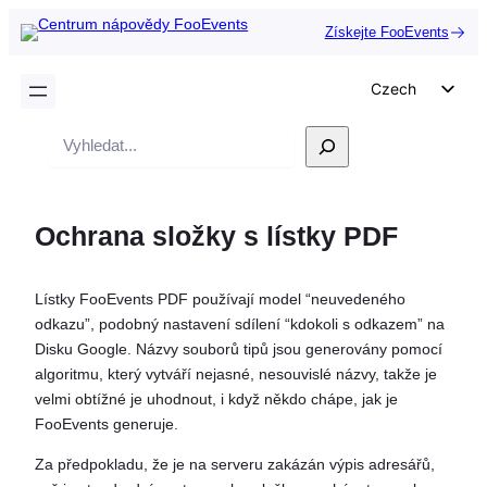
Získejte FooEvents
Czech
English
Vyhledávání
German
Dutch
Ochrana složky s lístky PDF
Spanish
Italian
Lístky FooEvents PDF používají model “neuvedeného
Portuguese
odkazu”, podobný nastavení sdílení “kdokoli s odkazem” na
French
Disku Google. Názvy souborů tipů jsou generovány pomocí
algoritmu, který vytváří nejasné, nesouvislé názvy, takže je
Polish
velmi obtížné je uhodnout, i když někdo chápe, jak je
Greek
FooEvents generuje.
Za předpokladu, že je na serveru zakázán výpis adresářů,