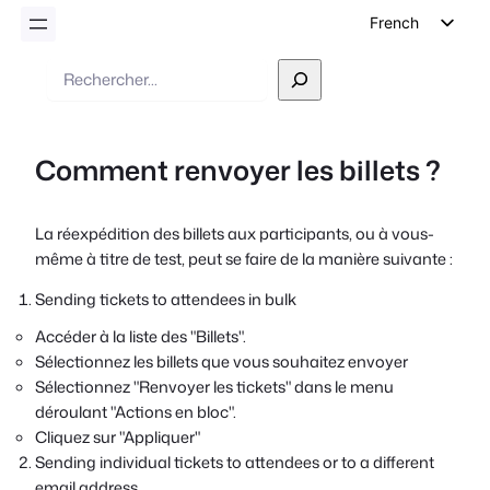
French
English
Recherche
German
Dutch
Comment renvoyer les billets ?
Spanish
Italian
La réexpédition des billets aux participants, ou à vous-
Portuguese
même à titre de test, peut se faire de la manière suivante :
Polish
Sending tickets to attendees in bulk
Czech
Accéder à la liste des "Billets".
Greek
Sélectionnez les billets que vous souhaitez envoyer
Sélectionnez "Renvoyer les tickets" dans le menu
déroulant "Actions en bloc".
Cliquez sur "Appliquer"
Sending individual tickets to attendees or to a different
email address