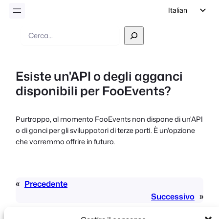
Italian
English
Ricerca
German
Dutch
Esiste un'API o degli agganci
Spanish
disponibili per FooEvents?
Portuguese
French
Purtroppo, al momento FooEvents non dispone di un'API
Polish
o di ganci per gli sviluppatori di terze parti. È un'opzione
Czech
che vorremmo offrire in futuro.
Greek
«
Precedente
Successivo
»