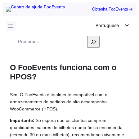
Obtenha FooEvents
Portuguese
English
Pesquisar
German
Dutch
O FooEvents funciona com o
Spanish
HPOS?
Italian
French
Sim. O FooEvents é totalmente compatível com o
Polish
armazenamento de pedidos de alto desempenho
Czech
WooCommerce (HPOS).
Greek
Importante:
Se espera que os clientes comprem
quantidades maiores de bilhetes numa única encomenda
(cerca de 30 ou mais bilhetes), recomendamos vivamente