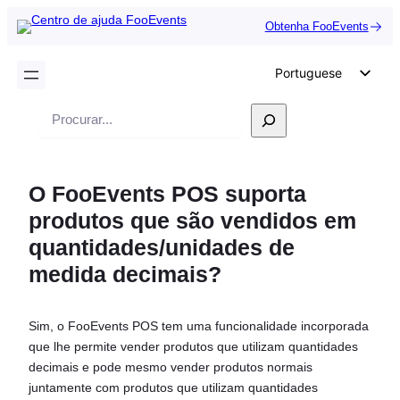
Obtenha FooEvents
Portuguese
English
Pesquisar
German
Dutch
O FooEvents POS suporta
Spanish
produtos que são vendidos em
Italian
quantidades/unidades de
French
medida decimais?
Polish
Czech
Sim, o FooEvents POS tem uma funcionalidade incorporada
Greek
que lhe permite vender produtos que utilizam quantidades
decimais e pode mesmo vender produtos normais
juntamente com produtos que utilizam quantidades