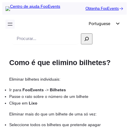
Obtenha FooEvents
Portuguese
English
Pesquisar
German
Dutch
Como é que elimino bilhetes?
Spanish
Italian
Eliminar bilhetes individuais:
French
Polish
Ir para
FooEvents
->
Bilhetes
Passe o rato sobre o número de um bilhete
Czech
Clique em
Lixo
Greek
Eliminar mais do que um bilhete de uma só vez:
Seleccione todos os bilhetes que pretende apagar