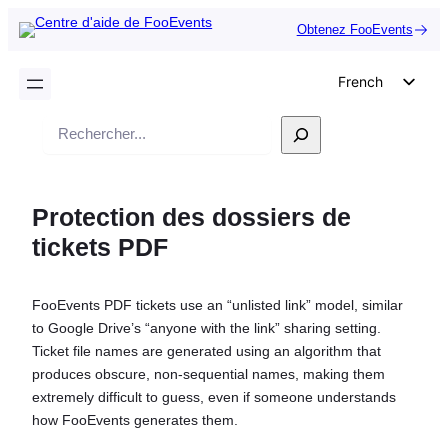
Obtenez FooEvents
French
English
Recherche
German
Dutch
Protection des dossiers de
Spanish
tickets PDF
Italian
Portuguese
FooEvents PDF tickets use an “unlisted link” model, similar
Polish
to Google Drive’s “anyone with the link” sharing setting.
Czech
Ticket file names are generated using an algorithm that
produces obscure, non-sequential names, making them
Greek
extremely difficult to guess, even if someone understands
how FooEvents generates them.