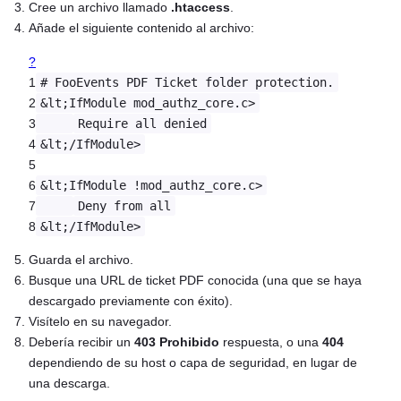
Cree un archivo llamado
.htaccess
.
Añade el siguiente contenido al archivo:
?
1
# FooEvents PDF Ticket folder protection.
2
&lt;IfModule mod_authz_core.c>
3
Require all denied
4
&lt;/IfModule>
5
6
&lt;IfModule !mod_authz_core.c>
7
Deny from all
8
&lt;/IfModule>
Guarda el archivo.
Busque una URL de ticket PDF conocida (una que se haya
descargado previamente con éxito).
Visítelo en su navegador.
Debería recibir un
403 Prohibido
respuesta, o una
404
dependiendo de su host o capa de seguridad, en lugar de
una descarga.