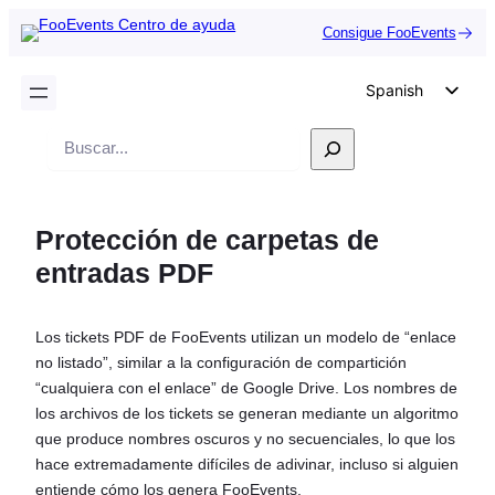
Consigue FooEvents
Spanish
English
Buscar
German
en
Dutch
Protección de carpetas de
Italian
entradas PDF
Portuguese
French
Los tickets PDF de FooEvents utilizan un modelo de “enlace
Polish
no listado”, similar a la configuración de compartición
Czech
“cualquiera con el enlace” de Google Drive. Los nombres de
los archivos de los tickets se generan mediante un algoritmo
Greek
que produce nombres oscuros y no secuenciales, lo que los
hace extremadamente difíciles de adivinar, incluso si alguien
entiende cómo los genera FooEvents.