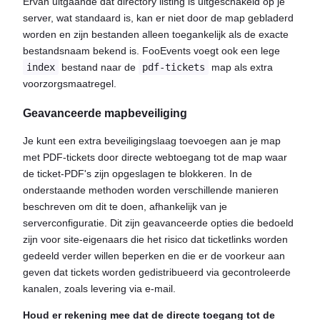
Ervan uitgaande dat directory listing is uitgeschakeld op je
server, wat standaard is, kan er niet door de map gebladerd
worden en zijn bestanden alleen toegankelijk als de exacte
bestandsnaam bekend is. FooEvents voegt ook een lege
index
bestand naar de
pdf-tickets
map als extra
voorzorgsmaatregel.
Geavanceerde mapbeveiliging
Je kunt een extra beveiligingslaag toevoegen aan je map
met PDF-tickets door directe webtoegang tot de map waar
de ticket-PDF's zijn opgeslagen te blokkeren. In de
onderstaande methoden worden verschillende manieren
beschreven om dit te doen, afhankelijk van je
serverconfiguratie. Dit zijn geavanceerde opties die bedoeld
zijn voor site-eigenaars die het risico dat ticketlinks worden
gedeeld verder willen beperken en die er de voorkeur aan
geven dat tickets worden gedistribueerd via gecontroleerde
kanalen, zoals levering via e-mail.
Houd er rekening mee dat de directe toegang tot de