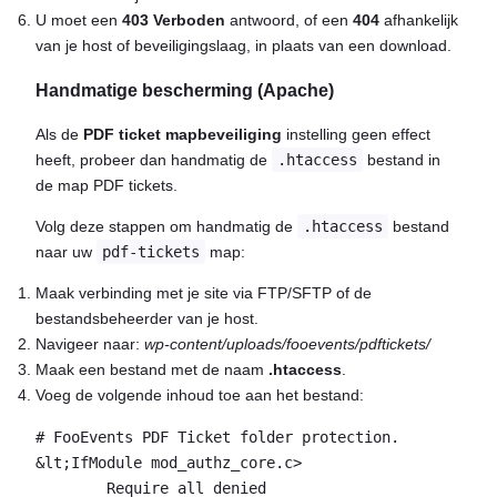
U moet een
403 Verboden
antwoord, of een
404
afhankelijk
van je host of beveiligingslaag, in plaats van een download.
Handmatige bescherming (Apache)
Als de
PDF ticket mapbeveiliging
instelling geen effect
heeft, probeer dan handmatig de
.htaccess
bestand in
de map PDF tickets.
Volg deze stappen om handmatig de
.htaccess
bestand
naar uw
pdf-tickets
map:
Maak verbinding met je site via FTP/SFTP of de
bestandsbeheerder van je host.
Navigeer naar:
wp-content/uploads/fooevents/pdftickets/
Maak een bestand met de naam
.htaccess
.
Voeg de volgende inhoud toe aan het bestand:
# FooEvents PDF Ticket folder protection.

&lt;IfModule mod_authz_core.c>

	Require all denied
