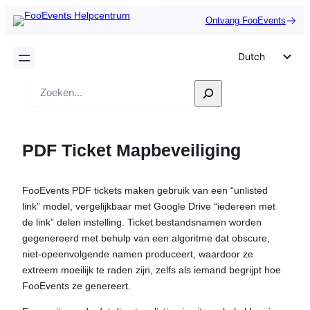
Ontvang FooEvents
Dutch
English
Zoek
German
op
Spanish
PDF Ticket Mapbeveiliging
Italian
Portuguese
FooEvents PDF tickets maken gebruik van een “unlisted
French
link” model, vergelijkbaar met Google Drive “iedereen met
Polish
de link” delen instelling. Ticket bestandsnamen worden
gegenereerd met behulp van een algoritme dat obscure,
Czech
niet-opeenvolgende namen produceert, waardoor ze
Greek
extreem moeilijk te raden zijn, zelfs als iemand begrijpt hoe
FooEvents ze genereert.