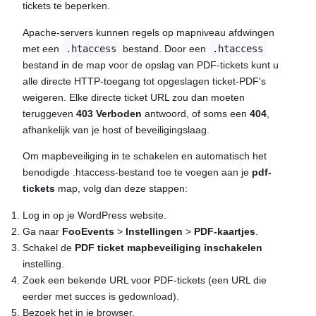
tickets te beperken.
Apache-servers kunnen regels op mapniveau afdwingen
met een
.htaccess
bestand. Door een
.htaccess
bestand in de map voor de opslag van PDF-tickets kunt u
alle directe HTTP-toegang tot opgeslagen ticket-PDF's
weigeren. Elke directe ticket URL zou dan moeten
teruggeven
403 Verboden
antwoord, of soms een
404
,
afhankelijk van je host of beveiligingslaag.
Om mapbeveiliging in te schakelen en automatisch het
benodigde .htaccess-bestand toe te voegen aan je
pdf-
tickets
map, volg dan deze stappen:
Log in op je WordPress website.
Ga naar
FooEvents
>
Instellingen
>
PDF-kaartjes
.
Schakel de
PDF ticket mapbeveiliging inschakelen
instelling.
Zoek een bekende URL voor PDF-tickets (een URL die
eerder met succes is gedownload).
Bezoek het in je browser.