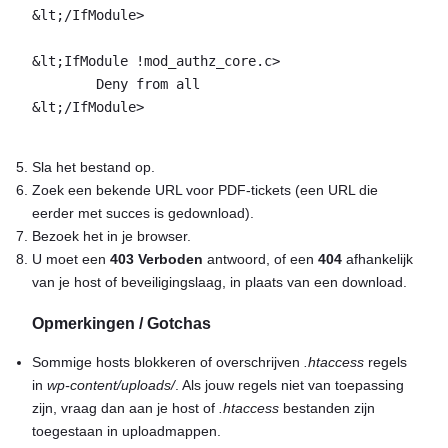
&lt;/IfModule>

&lt;IfModule !mod_authz_core.c>

	Deny from all

&lt;/IfModule>

Sla het bestand op.
Zoek een bekende URL voor PDF-tickets (een URL die
eerder met succes is gedownload).
Bezoek het in je browser.
U moet een
403 Verboden
antwoord, of een
404
afhankelijk
van je host of beveiligingslaag, in plaats van een download.
Opmerkingen / Gotchas
Sommige hosts blokkeren of overschrijven
.htaccess
regels
in
wp-content/uploads/
. Als jouw regels niet van toepassing
zijn, vraag dan aan je host of
.htaccess
bestanden zijn
toegestaan in uploadmappen.