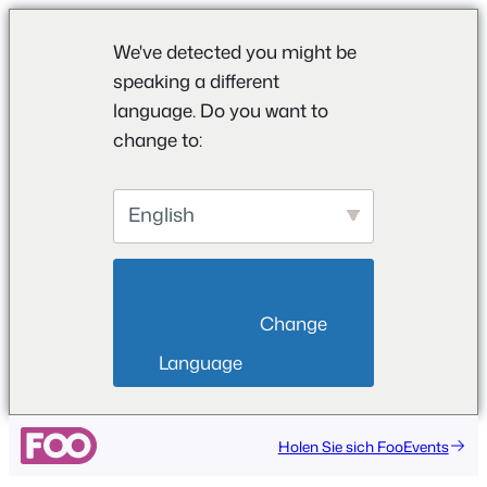
We've detected you might be
speaking a different
language. Do you want to
change to:
English
                        Change 
Language                    
Holen Sie sich FooEvents