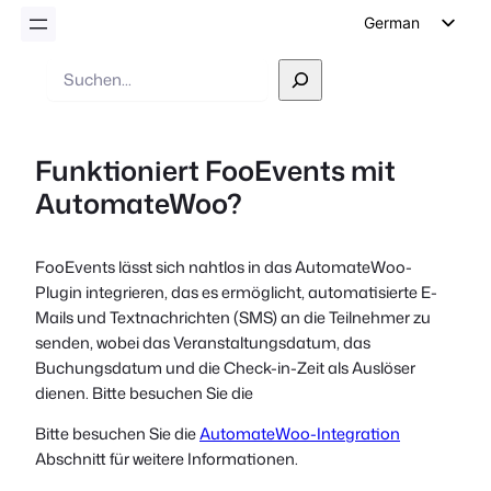
German
English
Suche
Dutch
Spanish
Funktioniert FooEvents mit
Italian
AutomateWoo?
Portuguese
French
FooEvents lässt sich nahtlos in das AutomateWoo-
Polish
Plugin integrieren, das es ermöglicht, automatisierte E-
Czech
Mails und Textnachrichten (SMS) an die Teilnehmer zu
senden, wobei das Veranstaltungsdatum, das
Greek
Buchungsdatum und die Check-in-Zeit als Auslöser
dienen. Bitte besuchen Sie die
Bitte besuchen Sie die
AutomateWoo-Integration
Abschnitt für weitere Informationen.