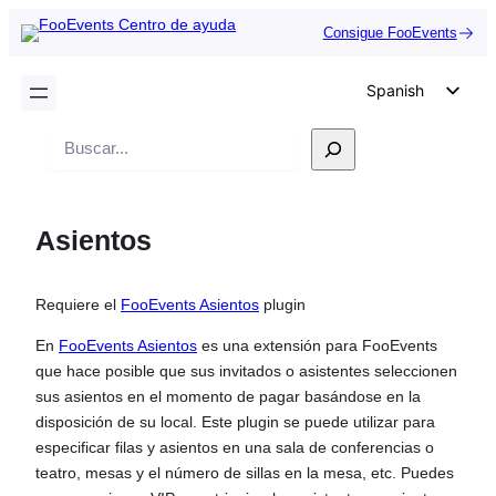
Consigue FooEvents
Spanish
English
Buscar
German
en
Dutch
Asientos
Italian
Portuguese
Requiere el
FooEvents Asientos
plugin
French
Polish
En
FooEvents Asientos
es una extensión para FooEvents
que hace posible que sus invitados o asistentes seleccionen
Czech
sus asientos en el momento de pagar basándose en la
Greek
disposición de su local. Este plugin se puede utilizar para
especificar filas y asientos en una sala de conferencias o
teatro, mesas y el número de sillas en la mesa, etc. Puedes