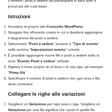
o limitare i posti a sedere dei partecipanti in altre aree a
prezzi più alti o più bassi.
Istruzioni
Accedere al proprio sito
Cruscotto WordPress
Navigare fino all'evento creato in cui si desidera aggiungere
il diagramma dei posti a sedere.
Selezionare "
Posti a sedere
" accanto a "
Tipo di evento
"
nella sezione "
Impostazioni evento
" scheda
È possibile aggiungere nuove file e posti a sedere sotto la
voce "
Evento
Posti a sedere
" scheda
Digitare il nome proprio di un'area o di una riga, ad esempio
"
Prima fila
"
Specificare il numero di posti a sedere che ogni area o fila
deve contenere
Collegare le righe alle variazioni
Scegliere un
Variazione
per ogni area o riga. Scegliere un
Variazione
per una fila significa che i posti in quella fila