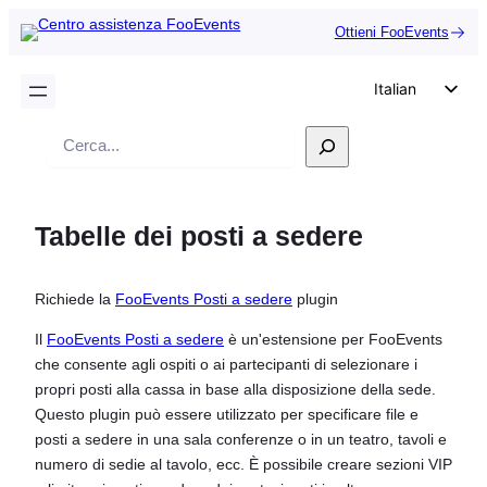
Ottieni FooEvents
Italian
English
Ricerca
German
Dutch
Tabelle dei posti a sedere
Spanish
Portuguese
Richiede la
FooEvents Posti a sedere
plugin
French
Polish
Il
FooEvents Posti a sedere
è un'estensione per FooEvents
che consente agli ospiti o ai partecipanti di selezionare i
Czech
propri posti alla cassa in base alla disposizione della sede.
Greek
Questo plugin può essere utilizzato per specificare file e
posti a sedere in una sala conferenze o in un teatro, tavoli e
numero di sedie al tavolo, ecc. È possibile creare sezioni VIP