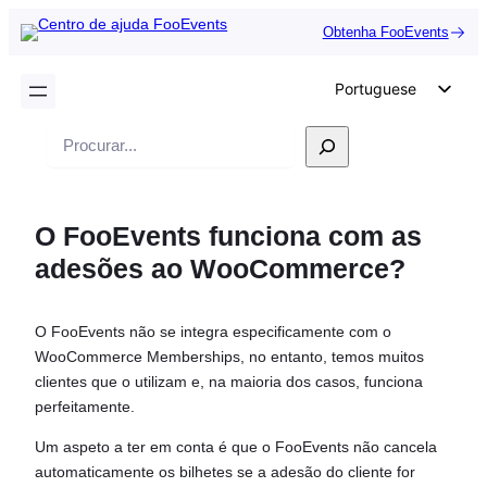
Obtenha FooEvents
Portuguese
English
Pesquisar
German
Dutch
O FooEvents funciona com as
Spanish
adesões ao WooCommerce?
Italian
French
O FooEvents não se integra especificamente com o
Polish
WooCommerce Memberships, no entanto, temos muitos
Czech
clientes que o utilizam e, na maioria dos casos, funciona
perfeitamente.
Greek
Um aspeto a ter em conta é que o FooEvents não cancela
automaticamente os bilhetes se a adesão do cliente for