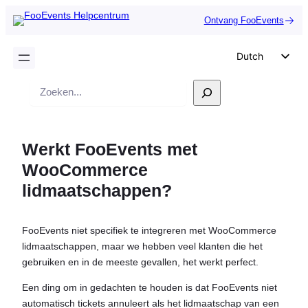
Ontvang FooEvents
Dutch
English
Zoek
German
op
Spanish
Werkt FooEvents met
Italian
WooCommerce
Portuguese
lidmaatschappen?
French
Polish
FooEvents niet specifiek te integreren met WooCommerce
Czech
lidmaatschappen, maar we hebben veel klanten die het
Greek
gebruiken en in de meeste gevallen, het werkt perfect.
Een ding om in gedachten te houden is dat FooEvents niet
automatisch tickets annuleert als het lidmaatschap van een