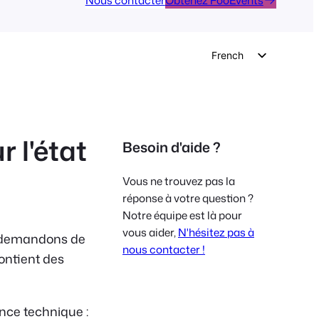
Nous contacter
Obtenez FooEvents
French
English
German
Dutch
 l'état
Besoin d'aide ?
Spanish
Italian
Vous ne trouvez pas la
Portuguese
réponse à votre question ?
Notre équipe est là pour
Polish
vous aider,
N'hésitez pas à
s demandons de
Czech
nous contacter !
ontient des
Greek
ance technique :