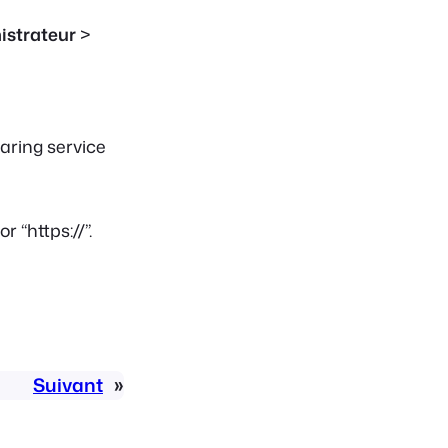
istrateur
>
haring service
r “https://”.
Suivant
»