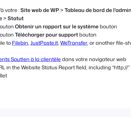
à votre :
Site web de WP
>
Tableau de bord de l'admin
e
>
Statut
bouton
Obtenir un rapport sur le système
bouton
bouton
Télécharger pour support
bouton
ile to
Filebin
,
JustPaste.it
,
WeTransfer
, or another file-s
nts Soutien à la clientèle
dans votre navigateur web
L in the Website Status Report field, including “http://” o
llet