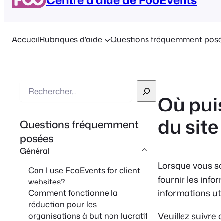
Accueil
Rubriques d'aide
Questions fréquemment pos
R
Où puis
e
c
du site
Questions fréquemment
h
posées
e
Général
r
Lorsque vous s
c
Can I use FooEvents for client
fournir les inf
websites?
h
informations ut
Comment fonctionne la
e
réduction pour les
Veuillez suivre
organisations à but non lucratif