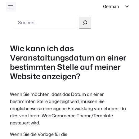
German
English
Suche
Dutch
Spanish
Wie kann ich das
Italian
Veranstaltungsdatum an einer
Portuguese
bestimmten Stelle auf meiner
French
Website anzeigen?
Polish
Czech
Wenn Sie möchten, dass das Datum an einer
Greek
bestimmten Stelle angezeigt wird, müssen Sie
möglicherweise eine eigene Entwicklung vornehmen, da
dies von Ihrem WooCommerce-Theme/Template
gesteuert wird.
Wenn Sie die Vorlage für die