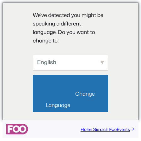
We've detected you might be
speaking a different
language. Do you want to
change to:
English
                        Change 
Language                    
Holen Sie sich FooEvents