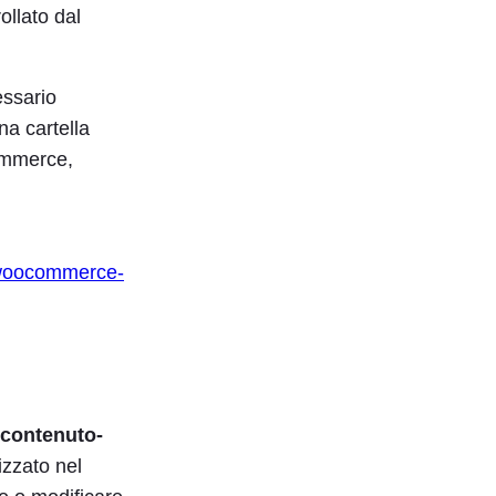
ollato dal
essario
na cartella
ommerce,
/woocommerce-
contenuto-
izzato nel