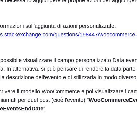
re necessario aggiungere le proprie azioni per aggiunger
nformazioni sull'aggiunta di azioni personalizzate:
ess.stackexchange.com/questions/198447/woocommerce-
è possibile visualizzare il campo personalizzato Data eve
a. In alternativa, si può pensare di rendere la data part
la descrizione dell'evento e di stilizzarla in modo diverso
crivere il modello WooCommerce e poi visualizzare i ca
hiamati per quel post (cioè l'evento) "
WooCommerceEve
EventsEndDate
“.