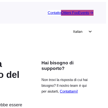
Contatto
Ottieni FooEvents
Italian
English
German
Dutch
a
Hai bisogno di
Spanish
supporto?
Portuguese
o del
French
Non trovi la risposta di cui hai
bisogno? Il nostro team è qui
Polish
per aiutarti,
Contattami!
Czech
Greek
rebbe essere