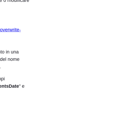
e o modificare
overwrite-
nto in una
e del nome
.
mpi
ntsDate
" e