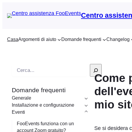
Centro assiste
Casa
Argomenti di aiuto
Domande frequenti
Changelog
R
Come p
i
c
dell'ev
Domande frequenti
e
Generale
r
mio si
Installazione e configurazione
c
Eventi
a
FooEvents funziona con un
Se si desidera c
account Zoom gratuito?