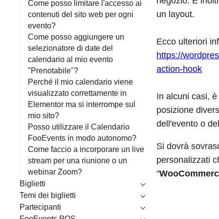
negozio. È inolt
Come posso limitare l'accesso ai
un layout.
contenuti del sito web per ogni
evento?
Come posso aggiungere un
Ecco ulteriori i
selezionatore di date del
https://wordpr
calendario al mio evento
action-hook
"Prenotabile"?
Perché il mio calendario viene
visualizzato correttamente in
In alcuni casi, 
Elementor ma si interrompe sul
posizione divers
mio sito?
dell'evento o del
Posso utilizzare il Calendario
FooEvents in modo autonomo?
Si dovrà sovras
Come faccio a incorporare un live
personalizzati c
stream per una riunione o un
webinar Zoom?
"
WooCommerce
Biglietti
Temi dei biglietti
Partecipanti
FooEvents POS