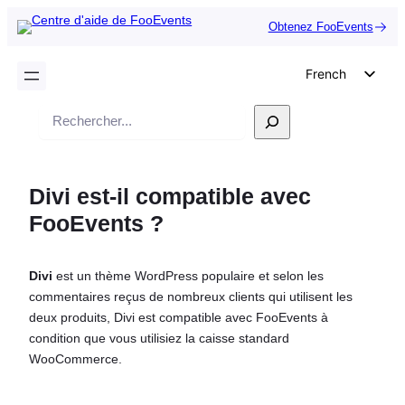
Obtenez FooEvents
French
English
Recherche
German
Dutch
Divi est-il compatible avec
Spanish
FooEvents ?
Italian
Portuguese
Divi
est un thème WordPress populaire et selon les
Polish
commentaires reçus de nombreux clients qui utilisent les
Czech
deux produits, Divi est compatible avec FooEvents à
condition que vous utilisiez la caisse standard
Greek
WooCommerce.