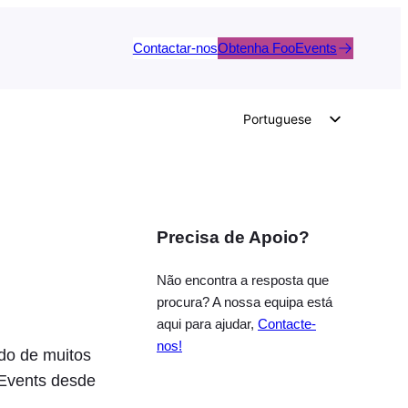
Contactar-nos
Obtenha FooEvents
Portuguese
English
German
Dutch
Precisa de Apoio?
Spanish
Italian
Não encontra a resposta que
French
procura? A nossa equipa está
aqui para ajudar,
Contacte-
Polish
nos!
do de muitos
Czech
oEvents desde
Greek