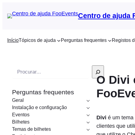
Centro de ajuda
Início
Tópicos de ajuda
Perguntas frequentes
Registos d
P
O Divi
e
s
FooEv
Perguntas frequentes
q
Geral
u
Instalação e configuração
i
Eventos
Divi
é um tema 
s
Bilhetes
clientes que ut
a
Temas de bilhetes
que utilize o 