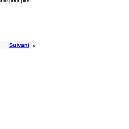
ble pour plus
/
Suivant
»