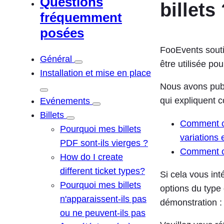
Questions
billets
h
fréquemment
e
posées
r
FooEvents souti
c
Général
être utilisée po
h
Installation et mise en place
e
Nous avons publi
qui expliquent 
Evénements
Billets
Comment cr
Pourquoi mes billets
variations
PDF sont-ils vierges ?
Comment cr
How do I create
different ticket types?
Si cela vous in
Pourquoi mes billets
options du type 
n'apparaissent-ils pas
démonstration 
ou ne peuvent-ils pas