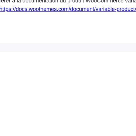
éférer à la documentation du produit WooCommerce varia
https://docs.woothemes.com/document/variable-product