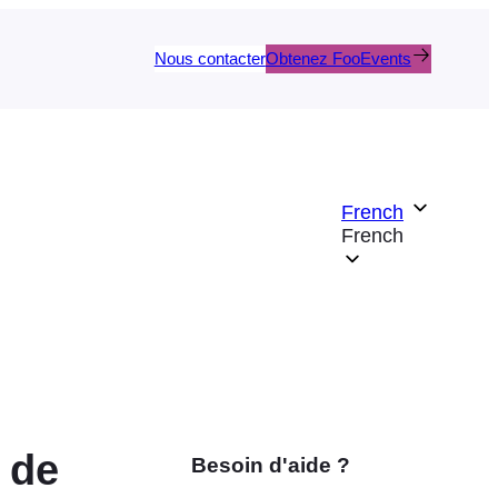
Nous contacter
Obtenez FooEvents
French
French
 de
Besoin d'aide ?