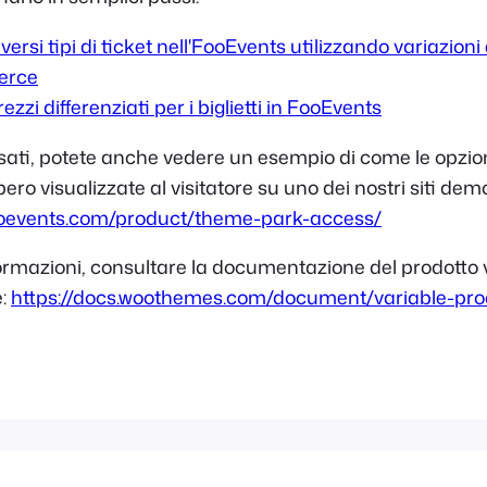
rsi tipi di ticket nell'FooEvents utilizzando variazioni 
erce
zi differenziati per i biglietti in FooEvents
ssati, potete anche vedere un esempio di come le opzioni
bero visualizzate al visitatore su uno dei nostri siti dem
ooevents.com/product/theme-park-access/
nformazioni, consultare la documentazione del prodotto 
:
https://docs.woothemes.com/document/variable-pro