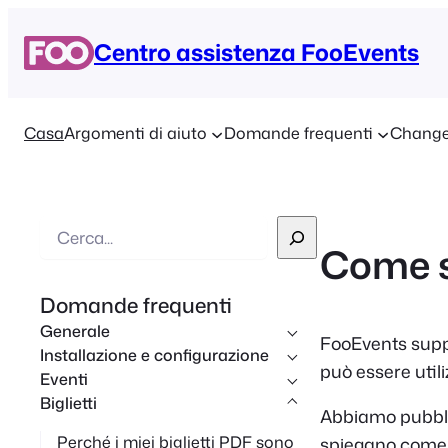
Centro assistenza FooEvents
Casa
Argomenti di aiuto
Domande frequenti
Change
R
Come si
i
c
Domande frequenti
e
Generale
r
FooEvents supp
Installazione e configurazione
c
può essere utiliz
Eventi
a
Biglietti
Abbiamo pubblic
Perché i miei biglietti PDF sono
spiegano come f