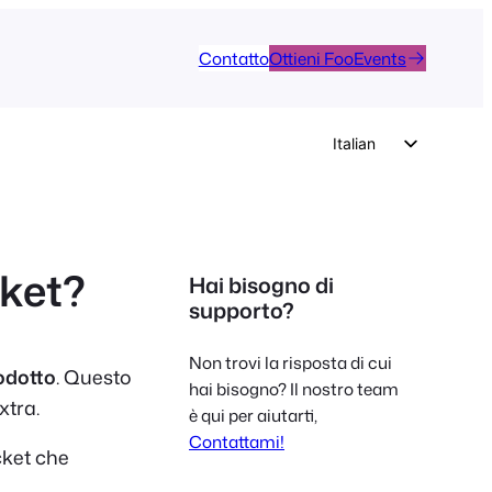
Contatto
Ottieni FooEvents
Italian
English
German
Dutch
cket?
Hai bisogno di
Spanish
supporto?
Portuguese
Non trovi la risposta di cui
French
odotto
. Questo
hai bisogno? Il nostro team
Polish
xtra.
è qui per aiutarti,
Czech
Contattami!
cket che
Greek