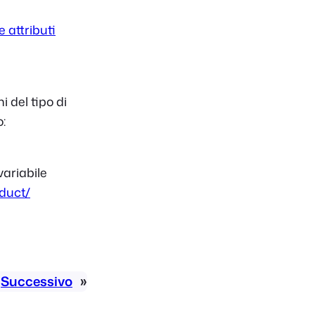
e attributi
 del tipo di
o:
variabile
duct/
Successivo
»