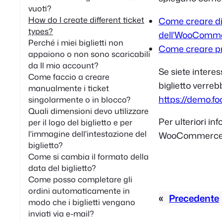
vuoti?
How do I create different ticket
Come creare dive
types?
dell'WooComm
Perché i miei biglietti non
Come creare prez
appaiono o non sono scaricabili
da Il mio account?
Se siete intere
Come faccio a creare
biglietto verreb
manualmente i ticket
https://demo.f
singolarmente o in blocco?
Quali dimensioni devo utilizzare
Per ulteriori i
per il logo del biglietto e per
l'immagine dell'intestazione del
WooCommerce
biglietto?
Come si cambia il formato della
data del biglietto?
Come posso completare gli
ordini automaticamente in
«
Precedente
modo che i biglietti vengano
inviati via e-mail?