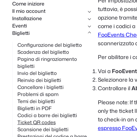
Per impostazion
Come iniziare
c
tuttavia, è poss
Il mio account
a
opzione tramite
Installazione
Eventi
come i codici a
Biglietti
FooEvents Che
scannerizzato da
Configurazione del biglietto
Scadenza del biglietto
Per abilitare i c
Pagina di ringraziamento
biglietti
Vai a
FooEvent
Invio del biglietto
Selezionare la
Reinvio dei biglietti
Cancellare i biglietti
Controllare il
Ab
Problemi di spam
Temi dei biglietti
Please note: If
Biglietti in PDF
only the ticket 
Codici a barre dei biglietti
to check-in an 
Ticket QR codes
espresso FooE
Scansione dei biglietti
Prestazioni del codice a barre