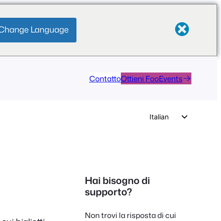
Change Language
Contatto
Ottieni FooEvents
Italian
English
German
Dutch
Hai bisogno di
Spanish
supporto?
Portuguese
Non trovi la risposta di cui
French