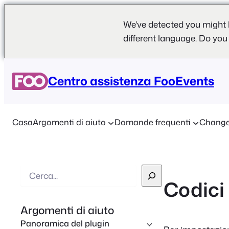
We've detected you might 
different language. Do you
Centro assistenza FooEvents
Casa
Argomenti di aiuto
Domande frequenti
Change
R
Codici 
i
c
Argomenti di aiuto
e
Panoramica del plugin
r