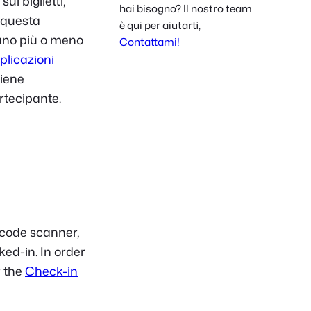
sui biglietti,
hai bisogno? Il nostro team
Polish
 questa
è qui per aiutarti,
Czech
nano più o meno
Contattami!
plicazioni
Greek
iene
artecipante.
 code scanner,
ked-in. In order
r the
Check-in