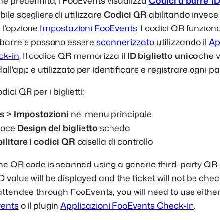
e predefinita, l'FooEvents visualizza
Codici a barre 1D
ibile scegliere di utilizzare
Codici QR
abilitando invece
 l'opzione
Impostazioni FooEvents
. I codici QR funzio
 barre e possono essere
scannerizzato
utilizzando il
Ap
ck-in
. Il codice QR memorizza il
ID biglietto unico
che v
ll'app e utilizzato per identificare e registrare ogni p
odici QR per i biglietti:
s
>
Impostazioni
nel menu principale
 voce
Design del biglietto
scheda
ilitare i codici QR
casella di controllo
 the QR code is scanned using a generic third-party QR
ID value will be displayed and the ticket will not be chec
attendee through FooEvents, you will need to use eithe
vents
o il plugin
Applicazioni FooEvents Check-in
.