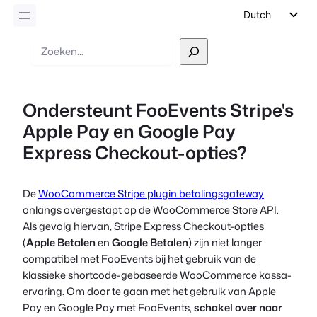
Dutch
English
Zoek
op
German
Spanish
Ondersteunt FooEvents Stripe's
Italian
Apple Pay en Google Pay
Portuguese
Express Checkout-opties?
French
Polish
De
WooCommerce Stripe plugin betalingsgateway
Czech
onlangs overgestapt op de WooCommerce Store API.
Greek
Als gevolg hiervan, Stripe Express Checkout-opties
(
Apple Betalen
en
Google Betalen
) zijn niet langer
compatibel met FooEvents bij het gebruik van de
klassieke shortcode-gebaseerde WooCommerce kassa-
ervaring. Om door te gaan met het gebruik van Apple
Pay en Google Pay met FooEvents,
schakel over naar