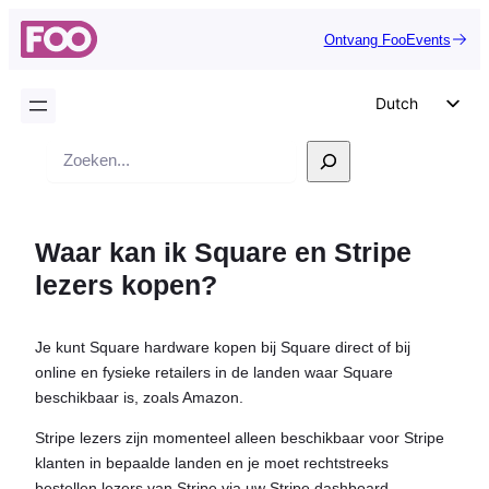
Ontvang FooEvents
Dutch
English
Zoek
German
op
Spanish
Waar kan ik Square en Stripe
Italian
lezers kopen?
Portuguese
French
Je kunt Square hardware kopen bij Square direct of bij
Polish
online en fysieke retailers in de landen waar Square
Czech
beschikbaar is, zoals Amazon.
Greek
Stripe lezers zijn momenteel alleen beschikbaar voor Stripe
klanten in bepaalde landen en je moet rechtstreeks
bestellen lezers van Stripe via uw Stripe dashboard.