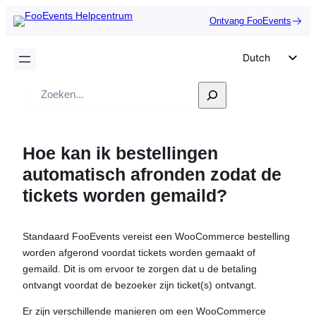
Ontvang FooEvents
Dutch
English
Zoek
German
op
Spanish
Hoe kan ik bestellingen
Italian
automatisch afronden zodat de
Portuguese
tickets worden gemaild?
French
Polish
Standaard FooEvents vereist een WooCommerce bestelling
Czech
worden afgerond voordat tickets worden gemaakt of
Greek
gemaild. Dit is om ervoor te zorgen dat u de betaling
ontvangt voordat de bezoeker zijn ticket(s) ontvangt.
Er zijn verschillende manieren om een WooCommerce