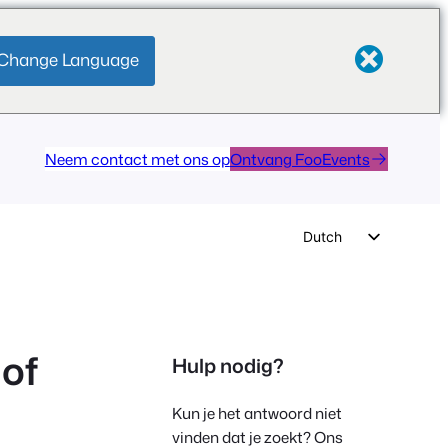
Change Language
Neem contact met ons op
Ontvang FooEvents
Dutch
English
German
Spanish
 of
Hulp nodig?
Italian
Portuguese
Kun je het antwoord niet
French
vinden dat je zoekt? Ons