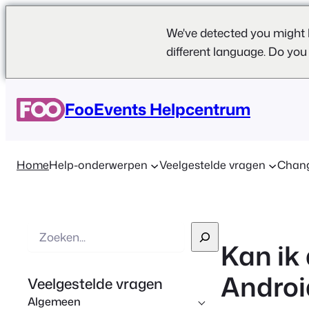
We've detected you might 
different language. Do you
FooEvents Helpcentrum
Home
Help-onderwerpen
Veelgestelde vragen
Chan
Z
Kan ik
o
e
Androi
Veelgestelde vragen
k
Algemeen
o