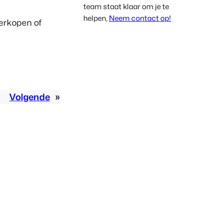
team staat klaar om je te
Polish
helpen,
Neem contact op!
verkopen of
Czech
Greek
Volgende
»