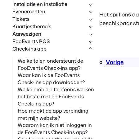
Installatie en installatie
p
Evenementen
Het spijt ons d
Tickets
beschikbaar ste
Kaartjesthema's
Aanwezigen
FooEvents POS
Check-ins app
Welke talen ondersteunt de
«
Vorige
FooEvents Check-ins app?
Waar kan ik de FooEvents
Check-ins app downloaden?
Welke mobiele telefoons werken
het beste met de FooEvents
Check-ins app?
Hoe maakt de app verbinding
met mijn website?
Waarom kan ik niet inloggen in
de FooEvents Check-ins app?