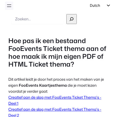
Dutch
English
Zoek
op
German
Spanish
Hoe pas ik een bestaand
Italian
FooEvents Ticket thema aan of
Portuguese
hoe maak ik mijn eigen PDF of
French
HTML Ticket thema?
Polish
Czech
Dit artikel leidt je door het proces van het maken van je
Greek
eigen
FooEvents Kaartjesthema
die je moet lezen
voordat je verder gaat:
Creatief aan de slag met FooEvents Ticket Thema's -
Deel 1
Creatief aan de slag met FooEvents Ticket Thema's -
Deel 2