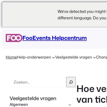
We've detected you might 
different language. Do you
FooEvents Helpcentrum
Home
Help-onderwerpen
Veelgestelde vragen
Chan
Z
Hoe ve
o
e
van ti
Veelgestelde vragen
k
Algemeen
o