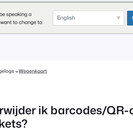
be speaking a
English
 want to change to:
gelogs
Wegenkaart
rwijder ik barcodes/QR-
ckets?