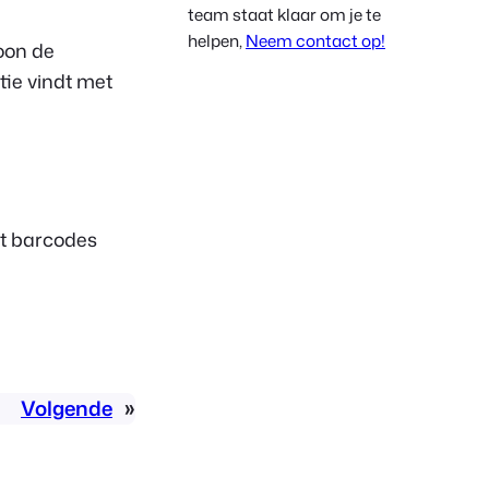
team staat klaar om je te
Polish
helpen,
Neem contact op!
woon de
Czech
tie vindt met
Greek
t barcodes
Volgende
»