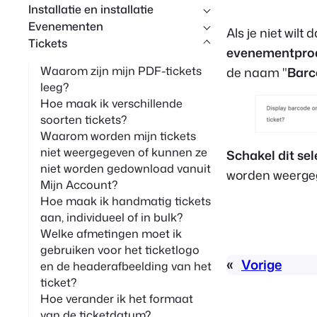
Installatie en installatie
p
Evenementen
Als je niet wil
Tickets
evenementpro
Waarom zijn mijn PDF-tickets
de naam "
Barc
leeg?
Hoe maak ik verschillende
soorten tickets?
Waarom worden mijn tickets
niet weergegeven of kunnen ze
Schakel dit sel
niet worden gedownload vanuit
worden weergeg
Mijn Account?
Hoe maak ik handmatig tickets
aan, individueel of in bulk?
Welke afmetingen moet ik
gebruiken voor het ticketlogo
«
Vorige
en de headerafbeelding van het
ticket?
Hoe verander ik het formaat
van de ticketdatum?