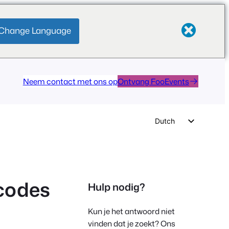
Change Language
Neem contact met ons op
Ontvang FooEvents
Dutch
English
German
Spanish
codes
Hulp nodig?
Italian
Portuguese
Kun je het antwoord niet
French
vinden dat je zoekt? Ons