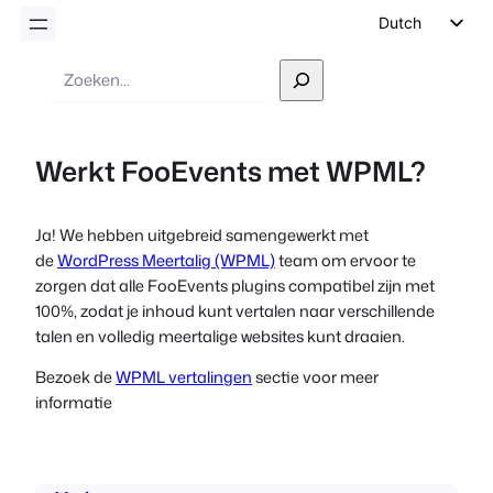
Dutch
English
Zoek
op
German
Spanish
Werkt FooEvents met WPML?
Italian
Portuguese
Ja! We hebben uitgebreid samengewerkt met
French
de
WordPress Meertalig (WPML)
team om ervoor te
Polish
zorgen dat alle FooEvents plugins compatibel zijn met
100%, zodat je inhoud kunt vertalen naar verschillende
Czech
talen en volledig meertalige websites kunt draaien.
Greek
Bezoek de
WPML vertalingen
sectie voor meer
informatie