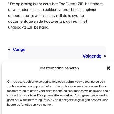
" De oplossing is om eerst het FooEvents ZIP-bestand te
downloaden en uit te pakken voordat je de plugin(s)
uploadt naar je website. Je vindt de relevante
documentatie en de FooEvents plugin/s in het
uitgepakte ZIP bestand.
«
Vorige
Volgende
»
Toestemming beheren
Om de beste gebruikerservaring te bieden, gebruiken we technologieën
zoals cookies om apparaatinformatie op te slaan en/of te openen. Door
toestemming te geven voor deze technologieën kunnen we gegevens zoals
surfgedrag of unieke ID's op deze site verwerken. Als u geen toestemming
Copyright © 2026 FooEvents. Alle rechten
geeft of uw toestemming intrekt, kan dit negatieve gevolgen hebben voor
voorbehouden.
bepaalde functies en kenmerken.
Privacyverklaring
|
Algemene