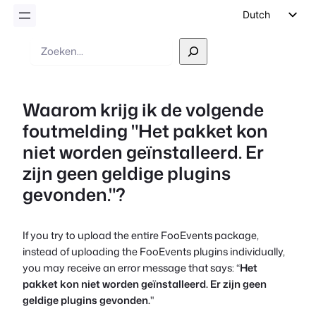
Dutch
English
Zoek
op
German
Spanish
Waarom krijg ik de volgende
Italian
foutmelding "Het pakket kon
Portuguese
niet worden geïnstalleerd. Er
French
zijn geen geldige plugins
Polish
gevonden."?
Czech
Greek
If you try to upload the entire FooEvents package,
instead of uploading the FooEvents plugins individually,
you may receive an error message that says: “
Het
pakket kon niet worden geïnstalleerd. Er zijn geen
geldige plugins gevonden.
"