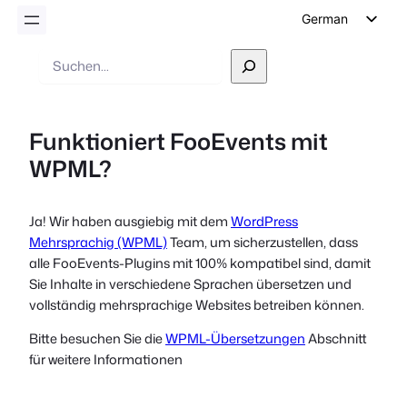
German
English
Suche
Dutch
Spanish
Funktioniert FooEvents mit
Italian
WPML?
Portuguese
French
Ja! Wir haben ausgiebig mit dem
WordPress
Polish
Mehrsprachig (WPML)
Team, um sicherzustellen, dass
Czech
alle FooEvents-Plugins mit 100% kompatibel sind, damit
Sie Inhalte in verschiedene Sprachen übersetzen und
Greek
vollständig mehrsprachige Websites betreiben können.
Bitte besuchen Sie die
WPML-Übersetzungen
Abschnitt
für weitere Informationen