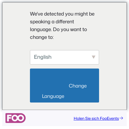
We've detected you might be
speaking a different
language. Do you want to
change to:
English
                        Change 
Language                    
Holen Sie sich FooEvents