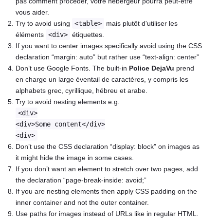
pas comment procéder, votre hébergeur pourra peut-être
vous aider.
Try to avoid using
<table>
mais plutôt d'utiliser les
éléments
<div>
étiquettes.
If you want to center images specifically avoid using the CSS
declaration “margin: auto” but rather use “text-align: center”
Don’t use Google Fonts. The built-in
Police DejaVu
prend
en charge un large éventail de caractères, y compris les
alphabets grec, cyrillique, hébreu et arabe.
Try to avoid nesting elements e.g.
<div>
<div>Some content</div>
<div>
Don’t use the CSS declaration “display: block” on images as
it might hide the image in some cases.
If you don’t want an element to stretch over two pages, add
the declaration “page-break-inside: avoid;”
If you are nesting elements then apply CSS padding on the
inner container and not the outer container.
Use paths for images instead of URLs like in regular HTML.