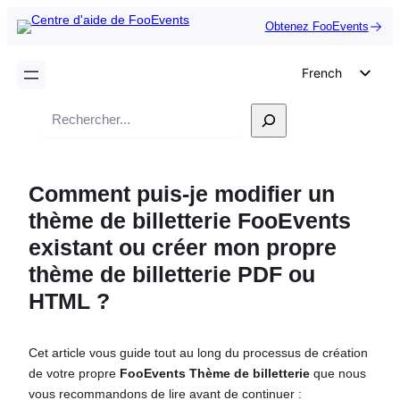
Obtenez FooEvents
French
English
Recherche
German
Dutch
Comment puis-je modifier un
Spanish
thème de billetterie FooEvents
Italian
existant ou créer mon propre
Portuguese
thème de billetterie PDF ou
Polish
HTML ?
Czech
Greek
Cet article vous guide tout au long du processus de création
de votre propre
FooEvents Thème de billetterie
que nous
vous recommandons de lire avant de continuer :