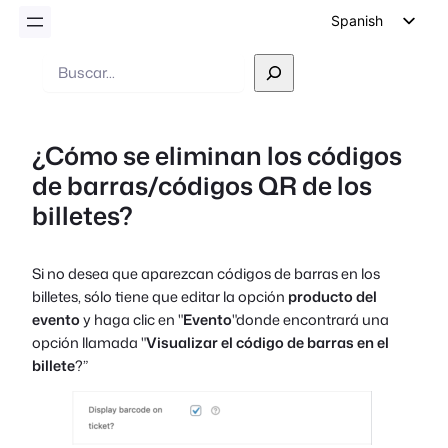
Spanish
English
Buscar
en
German
Dutch
¿Cómo se eliminan los códigos
Italian
de barras/códigos QR de los
Portuguese
billetes?
French
Polish
Si no desea que aparezcan códigos de barras en los
Czech
billetes, sólo tiene que editar la opción
producto del
Greek
evento
y haga clic en "
Evento
"donde encontrará una
opción llamada "
Visualizar el código de barras en el
billete
?”