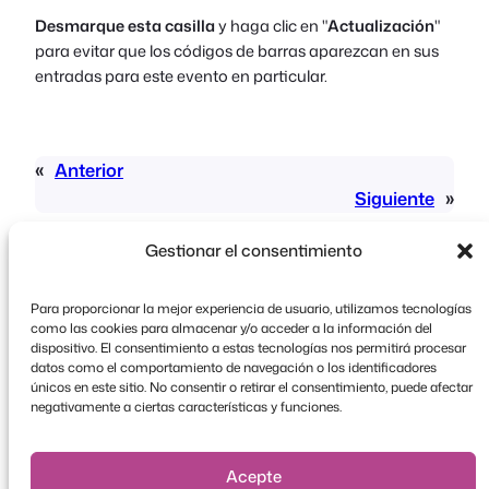
Desmarque esta casilla
y haga clic en "
Actualización
"
para evitar que los códigos de barras aparezcan en sus
entradas para este evento en particular.
«
Anterior
Siguiente
»
Gestionar el consentimiento
Para proporcionar la mejor experiencia de usuario, utilizamos tecnologías
como las cookies para almacenar y/o acceder a la información del
dispositivo. El consentimiento a estas tecnologías nos permitirá procesar
datos como el comportamiento de navegación o los identificadores
Copyright © 2026 FooEvents. Todos los derechos
únicos en este sitio. No consentir o retirar el consentimiento, puede afectar
reservados.
negativamente a ciertas características y funciones.
Declaración de confidencialidad
|
Condiciones
generales
|
Descargo de responsabilidad
Acepte