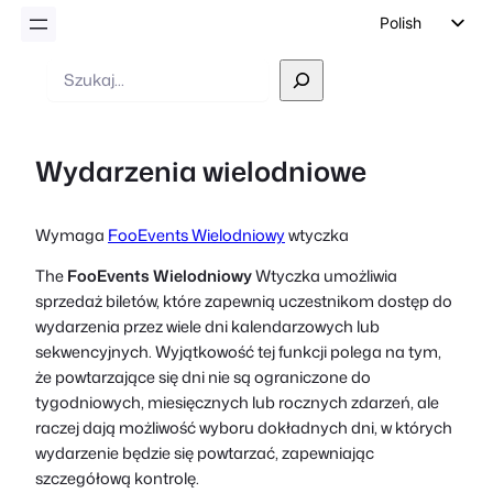
Polish
English
Wyszukiwanie
German
Dutch
Wydarzenia wielodniowe
Spanish
Italian
Wymaga
FooEvents Wielodniowy
wtyczka
Portuguese
The
FooEvents Wielodniowy
Wtyczka umożliwia
French
sprzedaż biletów, które zapewnią uczestnikom dostęp do
Czech
wydarzenia przez wiele dni kalendarzowych lub
Greek
sekwencyjnych. Wyjątkowość tej funkcji polega na tym,
że powtarzające się dni nie są ograniczone do
tygodniowych, miesięcznych lub rocznych zdarzeń, ale
raczej dają możliwość wyboru dokładnych dni, w których
wydarzenie będzie się powtarzać, zapewniając
szczegółową kontrolę.