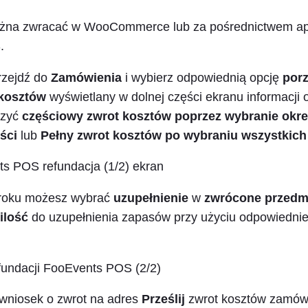
na zwracać w WooCommerce lub za pośrednictwem apl
.
przejdź do
Zamówienia
i wybierz odpowiednią opcję
por
kosztów
wyświetlany w dolnej części ekranu informacji
rzyć
częściowy zwrot kosztów poprzez wybranie okr
ści
lub
Pełny zwrot kosztów po wybraniu wszystkic
roku możesz wybrać
uzupełnienie
w
zwrócone przedm
ilość
do uzupełnienia zapasów przy użyciu odpowiedni
wniosek o zwrot na adres
Prześlij
zwrot kosztów zamówi