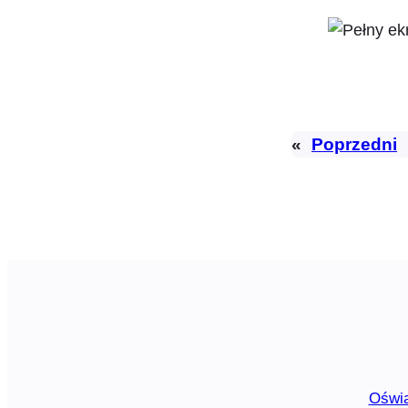
«
Poprzedni
Oświa