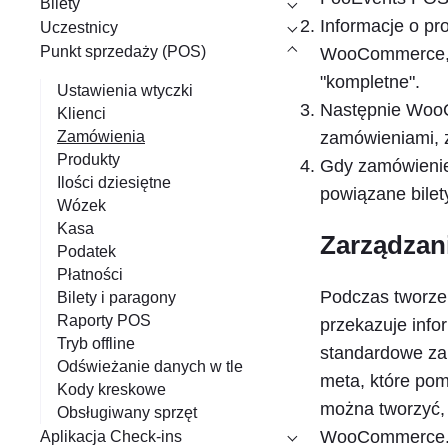
Bilety
a
Informacje o pr
Uczestnicy
n
Punkt sprzedaży (POS)
WooCommerce, g
i
"kompletne".
e
Ustawienia wtyczki
Następnie WooC
Klienci
Zamówienia
zamówieniami, 
Produkty
Gdy zamówienie 
Ilości dziesiętne
powiązane bilet
Wózek
Kasa
Zarządzan
Podatek
Płatności
Podczas tworze
Bilety i paragony
Raporty POS
przekazuje inf
Tryb offline
standardowe z
Odświeżanie danych w tle
meta, które po
Kody kreskowe
można tworzyć,
Obsługiwany sprzęt
WooCommerce
Aplikacja Check-ins