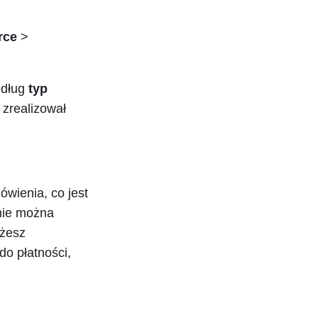
ce
>
edług
typ
 zrealizował
wienia, co jest
nie można
ożesz
o płatności,