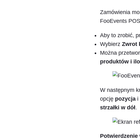
Zamówienia moż
FooEvents POS
Aby to zrobić, 
Wybierz
Zwrot 
Można przetwo
produktów i ilo
W następnym k
opcję
pozycja
i
strzałki w dół
.
Potwierdzenie