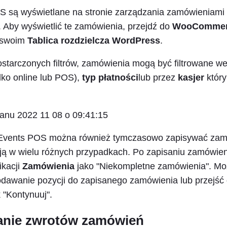
 są wyświetlane na stronie zarządzania zamówieniami
by wyświetlić te zamówienia, przejdź do
WooCommer
swoim
Tablica rozdzielcza WordPress
.
ostarczonych filtrów, zamówienia mogą być filtrowane w
lko online lub POS),
typ płatności
lub przez
kasjer
który
oEvents POS można również tymczasowo zapisywać zamó
cją w wielu różnych przypadkach. Po zapisaniu zamówie
ikacji
Zamówienia
jako "Niekompletne zamówienia". M
awanie pozycji do zapisanego zamówienia lub przejść d
k "Kontynuuj".
anie zwrotów zamówień