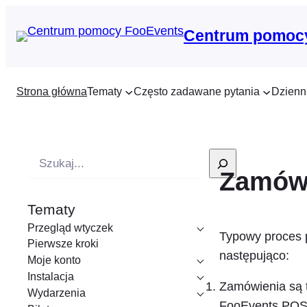
Centrum pomoc
Strona główna
Tematy
Często zadawane pytania
Dzienn
W
Zamów
y
s
Tematy
z
Przegląd wtyczek
u
Typowy proces 
Pierwsze kroki
k
następująco:
Moje konto
i
Instalacja
Zamówienia są t
w
Wydarzenia
FooEvents PO