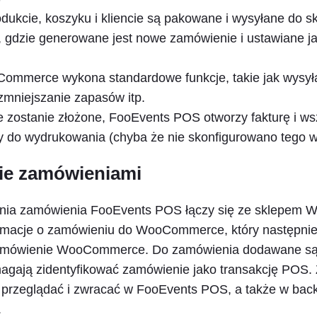
odukcie, koszyku i kliencie są pakowane i wysyłane do s
dzie generowane jest nowe zamówienie i ustawiane j
ommerce wykona standardowe funkcje, takie jak wysyłan
zmniejszanie zapasów itp.
zostanie złożone, FooEvents POS otworzy fakturę i ws
y do wydrukowania (chyba że nie skonfigurowano tego w
ie zamówieniami
nia zamówienia FooEvents POS łączy się ze sklepem
ormacje o zamówieniu do WooCommerce, który następnie
amówienie WooCommerce. Do zamówienia dodawane są
magają zidentyfikować zamówienie jako transakcję POS
 przeglądać i zwracać w FooEvents POS, a także w bac
.