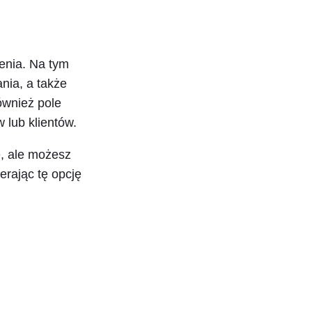
enia. Na tym
ia, a także
ównież pole
 lub klientów.
, ale możesz
erając tę opcję