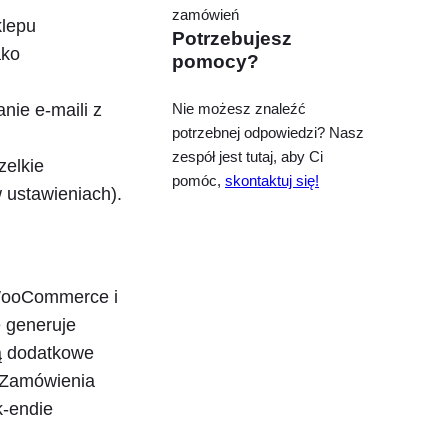
zamówień
klepu
Potrzebujesz
ako
pomocy?
Nie możesz znaleźć
ie e-maili z
potrzebnej odpowiedzi? Nasz
zespół jest tutaj, aby Ci
zelkie
pomóc,
skontaktuj się!
 ustawieniach).
 WooCommerce i
 generuje
 dodatkowe
. Zamówienia
k-endie