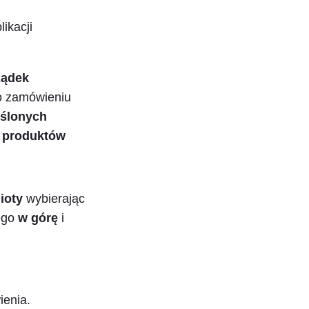
ikacji
ządek
 o zamówieniu
eślonych
h produktów
ioty
wybierając
ego
w górę
i
enia.