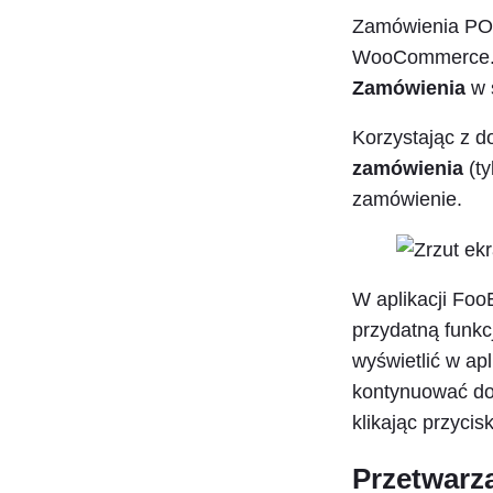
Zamówienia POS
WooCommerce. A
Zamówienia
w 
Korzystając z d
zamówienia
(ty
zamówienie.
W aplikacji Fo
przydatną funk
wyświetlić w apl
kontynuować dod
klikając przycis
Przetwarz