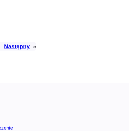
Następny
»
eżenie