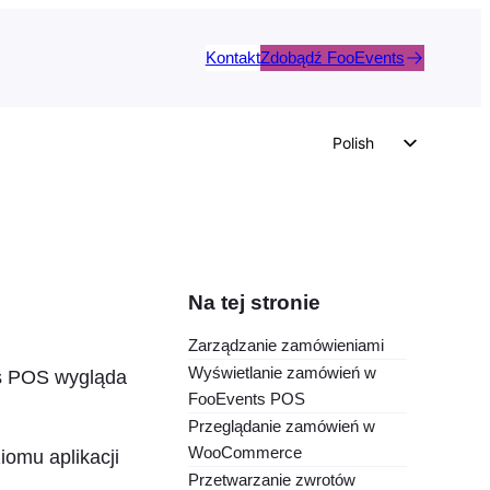
Kontakt
Zdobądź FooEvents
Polish
English
German
Dutch
Spanish
Na tej stronie
Italian
Zarządzanie zamówieniami
Portuguese
Wyświetlanie zamówień w
s POS wygląda
French
FooEvents POS
Przeglądanie zamówień w
Czech
WooCommerce
iomu aplikacji
Greek
Przetwarzanie zwrotów