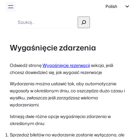
Polish
English
Wyszukiwanie
German
Dutch
Wygaśnięcie zdarzenia
Spanish
Italian
Odwiedź stronę
Wygaśnięcie rezerwacji
sekcja, jeśli
Portuguese
chcesz dowiedzieć się, jak wygasić rezerwacje
French
Wydarzenia można ustawić tak, aby automatycznie
Czech
wygasały w określonym dniu, co oszczędza dużo czasu i
Greek
wysiłku, zwłaszcza jeśli zarządzasz wieloma
wydarzeniami.
Istnieją dwie różne opcje wygaśnięcia zdarzenia w
określonym dniu:
Sprzedaż biletów na wydarzenie zostanie wyłączona, ale