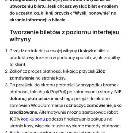
utworzeniu biletu. Jeśli chcesz wysłać bilet e-mailem
do uczestnika, kliknij przycisk “
Wyślij ponownie
" na
ekranie informacji o bilecie.
Tworzenie biletów z poziomu interfejsu
witryny
Przejdź do interfejsu swojej witryny i
książka
bilet z
produktu wydarzenia w podobny sposób, w jaki zrobiłby
to klient.
Zakończ proces płatności, klikając przycisk
Złóż
zamówienie
na stronie kasy.
Po przejściu do ekranu płatności (w przypadku bramek
płatności, takich jak PayPal) po załadowaniu strony,
NIE
dokonuj płatności
zamiast tego przejdź do ekranu
zamówień WooCommerce i
oznaczyć zamówienie jako
zrealizowane
. Alternatywnie można zastosować rabat
100%
kod kuponu
podczas finalizowania zakupu na
stronie kasy, więc nie musisz wybierać metody płatności.
Bilety zostaną wysłane przy użyciu tej metody w