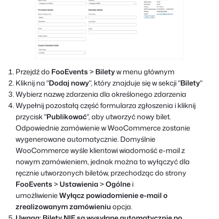
Przejdź do
FooEvents
>
Bilety
w menu głównym
Kliknij na "
Dodaj nowy
", który znajduje się w sekcji "
Bilety
"
Wybierz nazwę zdarzenia dla określonego zdarzenia
Wypełnij pozostałą część formularza zgłoszenia i kliknij
przycisk "
Publikować
", aby utworzyć nowy bilet.
Odpowiednie zamówienie w WooCommerce zostanie
wygenerowane automatycznie. Domyślnie
WooCommerce wyśle klientowi wiadomość e-mail z
nowym zamówieniem, jednak można to wyłączyć dla
ręcznie utworzonych biletów, przechodząc do strony
FooEvents
>
Ustawienia
>
Ogólne
i
umożliwienie
Wyłącz powiadomienie e-mail o
zrealizowanym zamówieniu
opcja.
Uwaga: Bilety NIE są wysyłane automatycznie po