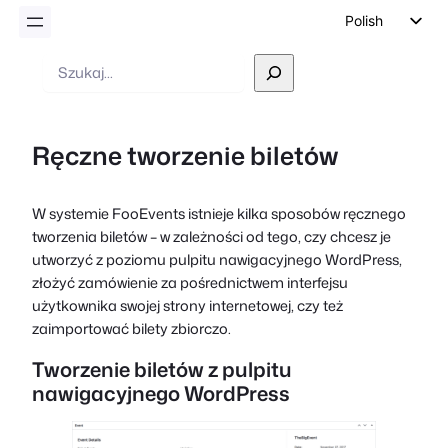
Polish
English
Wyszukiwanie
German
Dutch
Ręczne tworzenie biletów
Spanish
Italian
W systemie FooEvents istnieje kilka sposobów ręcznego
Portuguese
tworzenia biletów – w zależności od tego, czy chcesz je
French
utworzyć z poziomu pulpitu nawigacyjnego WordPress,
złożyć zamówienie za pośrednictwem interfejsu
Czech
użytkownika swojej strony internetowej, czy też
Greek
zaimportować bilety zbiorczo.
Tworzenie biletów z pulpitu
nawigacyjnego WordPress