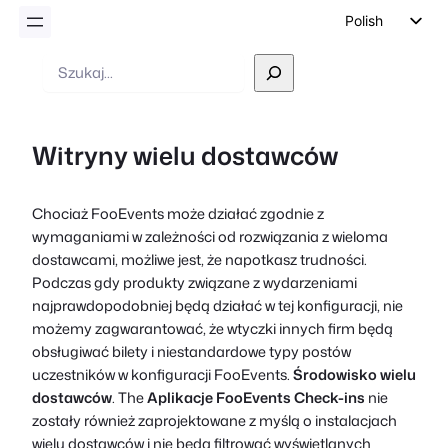
Polish
English
Wyszukiwanie
German
Dutch
Witryny wielu dostawców
Spanish
Italian
Chociaż FooEvents może działać zgodnie z
Portuguese
wymaganiami w zależności od rozwiązania z wieloma
French
dostawcami, możliwe jest, że napotkasz trudności.
Podczas gdy produkty związane z wydarzeniami
Czech
najprawdopodobniej będą działać w tej konfiguracji, nie
Greek
możemy zagwarantować, że wtyczki innych firm będą
obsługiwać bilety i niestandardowe typy postów
uczestników w konfiguracji FooEvents.
Środowisko wielu
dostawców
. The
Aplikacje FooEvents Check-ins
nie
zostały również zaprojektowane z myślą o instalacjach
wielu dostawców i nie będą filtrować wyświetlanych