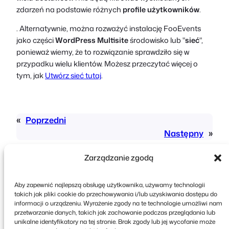
zdarzeń na podstawie różnych
profile użytkowników
.
. Alternatywnie, można rozważyć instalację FooEvents
jako części
WordPress Multisite
środowisko lub "
sieć
",
ponieważ wiemy, że to rozwiązanie sprawdziło się w
przypadku wielu klientów. Możesz przeczytać więcej o
tym, jak
Utwórz sieć tutaj
.
«
Poprzedni
Następny
»
Zarządzanie zgodą
Aby zapewnić najlepszą obsługę użytkownika, używamy technologii
takich jak pliki cookie do przechowywania i/lub uzyskiwania dostępu do
informacji o urządzeniu. Wyrażenie zgody na te technologie umożliwi nam
przetwarzanie danych, takich jak zachowanie podczas przeglądania lub
Copyright © 2026 FooEvents. Wszelkie prawa
unikalne identyfikatory na tej stronie. Brak zgody lub jej wycofanie może
zastrzeżone.