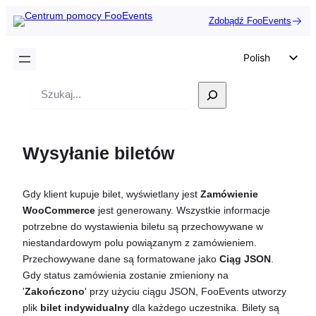
Zdobądź FooEvents
Polish
English
Wyszukiwanie
German
Dutch
Wysyłanie biletów
Spanish
Italian
Gdy klient kupuje bilet, wyświetlany jest
Zamówienie
Portuguese
WooCommerce
jest generowany. Wszystkie informacje
French
potrzebne do wystawienia biletu są przechowywane w
niestandardowym polu powiązanym z zamówieniem.
Czech
Przechowywane dane są formatowane jako
Ciąg JSON
.
Greek
Gdy status zamówienia zostanie zmieniony na
'
Zakończono
' przy użyciu ciągu JSON, FooEvents utworzy
plik
bilet indywidualny
dla każdego uczestnika. Bilety są