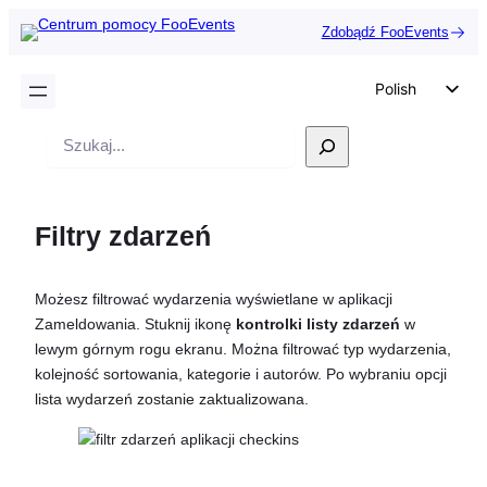
Zdobądź FooEvents
Polish
English
Wyszukiwanie
German
Dutch
Filtry zdarzeń
Spanish
Italian
Możesz filtrować wydarzenia wyświetlane w aplikacji
Portuguese
Zameldowania. Stuknij ikonę
kontrolki listy zdarzeń
w
French
lewym górnym rogu ekranu. Można filtrować typ wydarzenia,
kolejność sortowania, kategorie i autorów. Po wybraniu opcji
Czech
lista wydarzeń zostanie zaktualizowana.
Greek