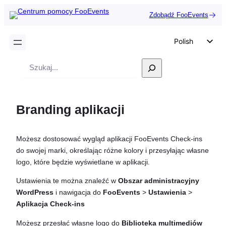
Zdobądź FooEvents
Polish
English
Wyszukiwanie
German
Dutch
Branding aplikacji
Spanish
Italian
Możesz dostosować wygląd aplikacji FooEvents Check-ins
Portuguese
do swojej marki, określając różne kolory i przesyłając własne
French
logo, które będzie wyświetlane w aplikacji.
Czech
Ustawienia te można znaleźć w
Obszar administracyjny
Greek
WordPress
i nawigacja do
FooEvents
>
Ustawienia
>
Aplikacja Check-ins
Możesz przesłać własne logo do
Biblioteka multimediów