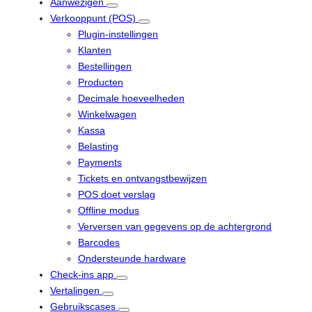
Aanwezigen
Verkooppunt (POS)
Plugin-instellingen
Klanten
Bestellingen
Producten
Decimale hoeveelheden
Winkelwagen
Kassa
Belasting
Payments
Tickets en ontvangstbewijzen
POS doet verslag
Offline modus
Verversen van gegevens op de achtergrond
Barcodes
Ondersteunde hardware
Check-ins app
Vertalingen
Gebruikscases