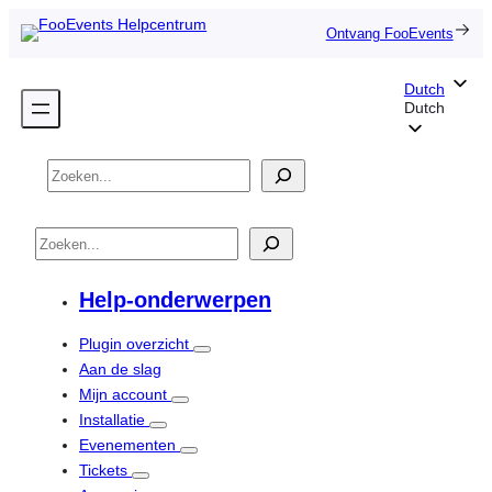
Ontvang FooEvents
Dutch
Dutch
Zoek
op
Z
o
e
Help-onderwerpen
k
o
Plugin overzicht
p
Aan de slag
Mijn account
Installatie
Evenementen
Tickets