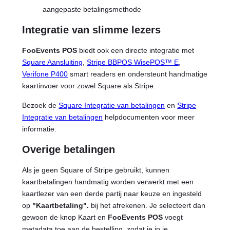
Integratie van slimme lezers
FooEvents POS
biedt ook een directe integratie met
Square Aansluiting
,
Stripe BBPOS WisePOS™ E
,
Verifone P400
smart readers en ondersteunt handmatige
kaartinvoer voor zowel Square als Stripe.
Bezoek de
Square Integratie van betalingen
en
Stripe
Integratie van betalingen
helpdocumenten voor meer
informatie.
Overige betalingen
Als je geen Square of Stripe gebruikt, kunnen
kaartbetalingen handmatig worden verwerkt met een
kaartlezer van een derde partij naar keuze en ingesteld
op
"Kaartbetaling".
bij het afrekenen. Je selecteert dan
gewoon de knop Kaart en
FooEvents POS
voegt
metadata toe aan de bestelling, zodat je in je