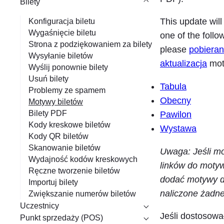
Bilety
a
n
This update will
Konfiguracja biletu
i
Wygaśnięcie biletu
one of the follo
Strona z podziękowaniem za bilety
e
please
pobieran
Wysyłanie biletów
aktualizacja
moty
Wyślij ponownie bilety
Usuń bilety
Tabula
Problemy ze spamem
Obecny
Motywy biletów
Bilety PDF
Pawilon
Kody kreskowe biletów
Wystawa
Kody QR biletów
Skanowanie biletów
Uwaga: Jeśli mo
Wydajność kodów kreskowych
linków do motyw
Ręczne tworzenie biletów
dodać motywy do
Importuj bilety
naliczone żadne
Zwiększanie numerów biletów
Uczestnicy
Jeśli dostosowa
Punkt sprzedaży (POS)