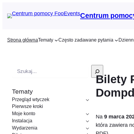
Centrum pomoc
Strona główna
Tematy
Często zadawane pytania
Dzienn
W
Bilety
y
s
Dompdf
Tematy
z
Przegląd wtyczek
u
Pierwsze kroki
k
Moje konto
Na
9 marca 202
i
Instalacja
która zawiera 
w
Wydarzenia
PDF).