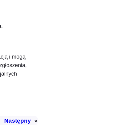
a.
acją i mogą
zgłoszenia,
jalnych
Następny
»