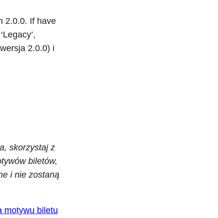
 2.0.0. If have
 ‘Legacy’,
ersja 2.0.0) i
a, skorzystaj z
tywów biletów,
e i nie zostaną
a motywu biletu