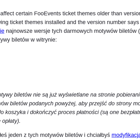
 affect certain FooEvents ticket themes older than version
wing ticket themes installed and the version number says
ie
najnowsze wersje tych darmowych motywów biletów (w
wy biletów w witrynie:
tywy biletów nie są już wyświetlane na stronie pobierani
ów biletów podanych powyżej, aby przejść do strony mo
 koszyka i dokończyć proces płatności (są one bezpłatn
 opłaty).
łeś jeden z tych motywów biletów i chciałbyś
modyfikacj