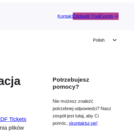
Kontakt
Zdobądź FooEvents
Polish
English
German
Dutch
acja
Potrzebujesz
Spanish
pomocy?
Italian
Portuguese
Nie możesz znaleźć
potrzebnej odpowiedzi? Nasz
French
zespół jest tutaj, aby Ci
DF Tickets
Czech
pomóc,
skontaktuj się!
nia plików
Greek