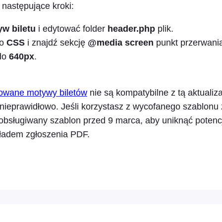
następujące kroki:
w biletu
i edytować folder
header.php
plik.
do
CSS
i znajdź sekcję
@media screen
punkt przerwani
do
640px
.
owane motywy biletów
nie są kompatybilne z tą aktualiz
nieprawidłowo. Jeśli korzystasz z wycofanego szablonu 
 obsługiwany szablon przed 9 marca, aby uniknąć potenc
ładem zgłoszenia PDF.