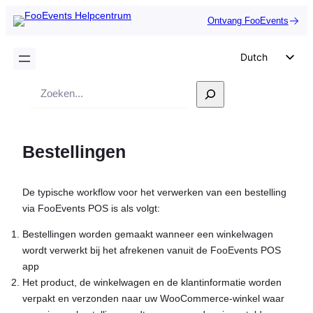
Ontvang FooEvents
Dutch
English
Zoek
German
op
Spanish
Bestellingen
Italian
Portuguese
De typische workflow voor het verwerken van een bestelling
French
via FooEvents POS is als volgt:
Polish
Bestellingen worden gemaakt wanneer een winkelwagen
Czech
wordt verwerkt bij het afrekenen vanuit de FooEvents POS
Greek
app
Het product, de winkelwagen en de klantinformatie worden
verpakt en verzonden naar uw WooCommerce-winkel waar