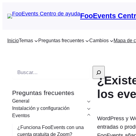
FooEvents Centr
Inicio
Temas
Preguntas frecuentes
Cambios
Mapa de c
B
¿Exist
u
s
los ev
Preguntas frecuentes
c
General
a
Instalación y configuración
r
Eventos
WordPress y Wo
e
entradas o prod
¿Funciona FooEvents con una
n
cuenta gratuita de Zoom?
FooEvents añade