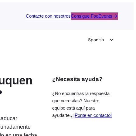
Contacte con nosotros
Consigue FooEvents
Spanish
English
German
Dutch
duquen
¿Necesita ayuda?
Italian
Portuguese
?
¿No encuentras la respuesta
French
que necesitas? Nuestro
equipo está aquí para
Polish
ayudarte.,
¡Ponte en contacto!
caducar
Czech
ortunadamente
Greek
do en una fecha