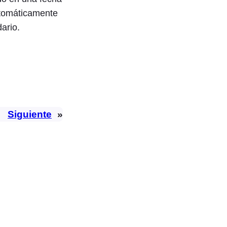
utomáticamente
ario.
Siguiente
»