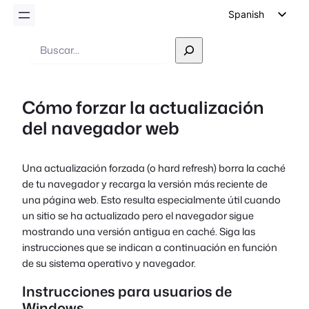
Spanish
English
Buscar
en
German
Dutch
Cómo forzar la actualización
Italian
del navegador web
Portuguese
French
Una actualización forzada (o hard refresh) borra la caché
Polish
de tu navegador y recarga la versión más reciente de
Czech
una página web. Esto resulta especialmente útil cuando
un sitio se ha actualizado pero el navegador sigue
Greek
mostrando una versión antigua en caché. Siga las
instrucciones que se indican a continuación en función
de su sistema operativo y navegador.
Instrucciones para usuarios de
Windows