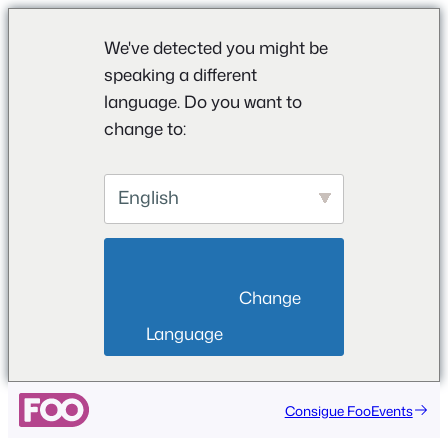
We've detected you might be
speaking a different
language. Do you want to
change to:
English
                        Change 
Language                    
Consigue FooEvents