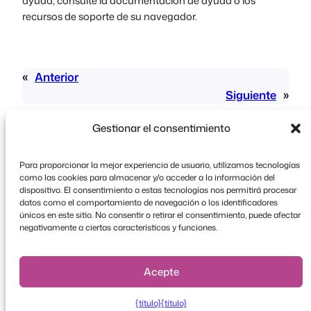
ayuda, consulte la documentación de ayuda o los
recursos de soporte de su navegador.
«
Anterior
Siguiente
»
Gestionar el consentimiento
Para proporcionar la mejor experiencia de usuario, utilizamos tecnologías
como las cookies para almacenar y/o acceder a la información del
dispositivo. El consentimiento a estas tecnologías nos permitirá procesar
datos como el comportamiento de navegación o los identificadores
Copyright © 2026 FooEvents. Todos los derechos
únicos en este sitio. No consentir o retirar el consentimiento, puede afectar
reservados.
negativamente a ciertas características y funciones.
Declaración de confidencialidad
|
Condiciones
generales
|
Descargo de responsabilidad
Acepte
{título}
{título}