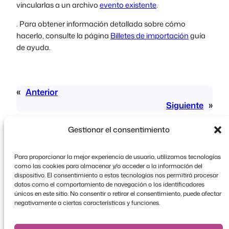
vincularlas a un archivo
evento existente
.
. Para obtener información detallada sobre cómo
hacerlo, consulte la página
Billetes de importación
guía
de ayuda.
«
Anterior
Siguiente
»
Gestionar el consentimiento
Para proporcionar la mejor experiencia de usuario, utilizamos tecnologías
como las cookies para almacenar y/o acceder a la información del
dispositivo. El consentimiento a estas tecnologías nos permitirá procesar
datos como el comportamiento de navegación o los identificadores
Copyright © 2026 FooEvents. Todos los derechos
únicos en este sitio. No consentir o retirar el consentimiento, puede afectar
reservados.
negativamente a ciertas características y funciones.
Declaración de confidencialidad
|
Condiciones