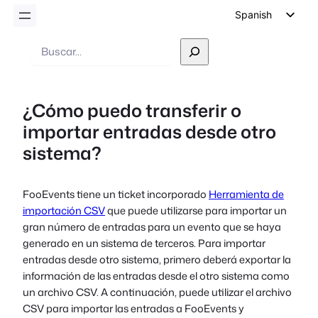
Spanish
English
Buscar
en
German
Dutch
¿Cómo puedo transferir o
Italian
importar entradas desde otro
Portuguese
sistema?
French
Polish
FooEvents tiene un ticket incorporado
Herramienta de
Czech
importación CSV
que puede utilizarse para importar un
Greek
gran número de entradas para un evento que se haya
generado en un sistema de terceros. Para importar
entradas desde otro sistema, primero deberá exportar la
información de las entradas desde el otro sistema como
un archivo CSV. A continuación, puede utilizar el archivo
CSV para importar las entradas a FooEvents y